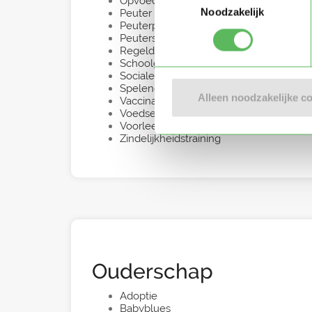
Opvoeding
Noodzakelijk
Peuter
Peuterpuberteit
Peuterspeelzaal
Regeldagen
Schoolgaande kinderen
Sociale ontwikkeling
Spelenderwijs leren
Alleen noodzakelijke c
Vaccinatieprogramma
Voedselallergie
Voorleestijd
Zindelijkheidstraining
Ouderschap
Adoptie
Babyblues