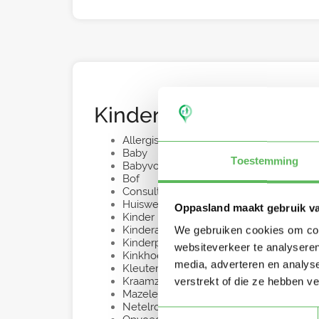
Kinderzorg en Ontwik
Allergische reactie
Baby
Toestemming
Babyvoeding
Bof
Consultatiebureau
Huiswerkbegeleiding
Oppasland maakt gebruik v
Kinder EHBO-certificaat
Kinderactiviteiten
We gebruiken cookies om cont
Kinderpsychologie
websiteverkeer te analyseren
Kinkhoest
media, adverteren en analys
Kleuter
Kraamzorg
verstrekt of die ze hebben v
Mazelen
Netelroos
Toestemmingsselectie