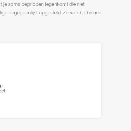
at je soms begrippen tegenkomt die niet
e begrippenlijst opgesteld. Zo word jij binnen
ag
get