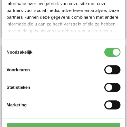
informatie over uw gebruik van onze site met onze
partners voor social media, adverteren en analyse. Deze
partners kunnen deze gegevens combineren met andere
Oppas in Utrecht
informatie die u aan ze heeft verstrekt of die ze hebben
1 week geleden
verzameld op basis van uw gebruik van hun services.
Toestemmingsselectie
Noodzakelijk
Kim (26)
Hallo! Mijn naam is Kim, ik ben 26
Voorkeuren
jaar en woon sinds 2020 met veel
plezier in Utrecht. Momenteel...
Statistieken
Marketing
Oppas in Utrecht
1 week geleden