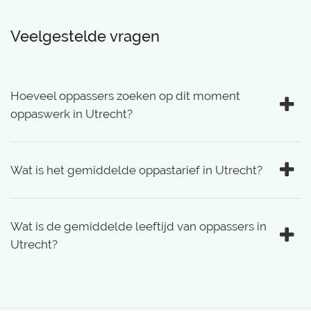
Veelgestelde vragen
Hoeveel oppassers zoeken op dit moment
oppaswerk in Utrecht?
Wat is het gemiddelde oppastarief in Utrecht?
Wat is de gemiddelde leeftijd van oppassers in
Utrecht?