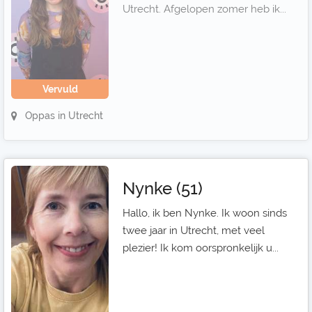
Utrecht. Afgelopen zomer heb ik...
Vervuld
Oppas in Utrecht
Nynke (51)
Hallo, ik ben Nynke. Ik woon sinds
twee jaar in Utrecht, met veel
plezier! Ik kom oorspronkelijk u...