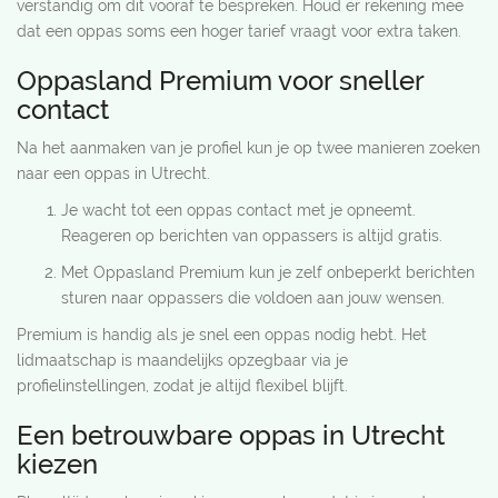
verstandig om dit vooraf te bespreken. Houd er rekening mee
dat een oppas soms een hoger tarief vraagt voor extra taken.
Oppasland Premium voor sneller
contact
Na het aanmaken van je profiel kun je op twee manieren zoeken
naar een oppas in Utrecht.
Je wacht tot een oppas contact met je opneemt.
Reageren op berichten van oppassers is altijd gratis.
Met Oppasland Premium kun je zelf onbeperkt berichten
sturen naar oppassers die voldoen aan jouw wensen.
Premium is handig als je snel een oppas nodig hebt. Het
lidmaatschap is maandelijks opzegbaar via je
profielinstellingen, zodat je altijd flexibel blijft.
Een betrouwbare oppas in Utrecht
kiezen