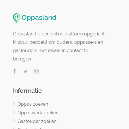
Oppasland is een online platform opgericht
in 2017, bedoeld om ouders, oppassers en
gastouders met elkaar in contact te
brengen.
Informatie
Oppas zoeken
Oppaswerk zoeken
Gastouder zoeken