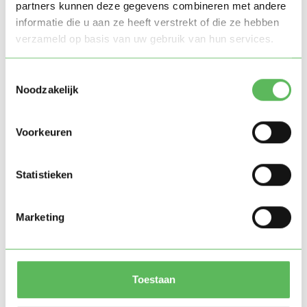
partners kunnen deze gegevens combineren met andere
informatie die u aan ze heeft verstrekt of die ze hebben
Verplicht persoonlijk wachtwoord voor de
verzameld op basis van uw gebruik van hun services.
beveiliging van je account
Automatisch noteren van alle handelingen rond de
Toestemmingsselectie
Noodzakelijk
persoonsgegevens;
Encryptie (versleuteling) van digitale bestanden
Voorkeuren
met persoonsgegevens;
Beveiliging van netwerkverbindingen via Secure
Statistieken
Socket Layer (SSL) technologie;
Beveiligd intern netwerk;
Marketing
Doelgebonden toegangsbeperkingen;
Intern protocol datalekken;
Toestaan
Oppasland sluit alle verantwoordelijkheid voor schade