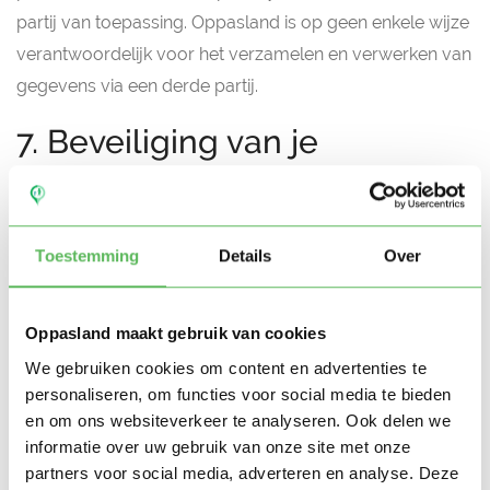
partij van toepassing. Oppasland is op geen enkele wijze
verantwoordelijk voor het verzamelen en verwerken van
gegevens via een derde partij.
7. Beveiliging van je
gegevens
Oppasland doet er alles aan om je persoonsgegevens
zo goed mogelijk te beveiligen, zodat deze niet in
Toestemming
Details
Over
onrechtmatige handen komen. Om dit te kunnen
garanderen, hebben alleen medewerkers van
Oppasland maakt gebruik van cookies
Oppasland inzage in de database, mits dit voor hun
We gebruiken cookies om content en advertenties te
functie nodig is. Andere beveiligingsmaatregelen die
personaliseren, om functies voor social media te bieden
genomen worden door Oppasland, zijn:
en om ons websiteverkeer te analyseren. Ook delen we
informatie over uw gebruik van onze site met onze
Logische toegangscontrole om ongeoorloofd
partners voor social media, adverteren en analyse. Deze
inloggen te voorkomen;