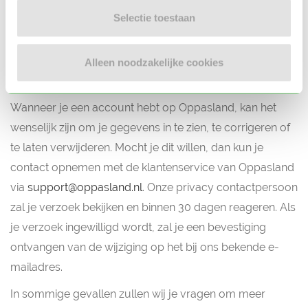
als gevolg van door derden onrechtmatig verkregen
Selectie toestaan
toegang tot computers of bestanden via virussen of
programma’s uit.
Alleen noodzakelijke cookies
8. Inzage persoonsgegevens
Wanneer je een account hebt op Oppasland, kan het
wenselijk zijn om je gegevens in te zien, te corrigeren of
te laten verwijderen. Mocht je dit willen, dan kun je
contact opnemen met de klantenservice van Oppasland
via
support@oppasland.nl
. Onze privacy contactpersoon
zal je verzoek bekijken en binnen 30 dagen reageren. Als
je verzoek ingewilligd wordt, zal je een bevestiging
ontvangen van de wijziging op het bij ons bekende e-
mailadres.
In sommige gevallen zullen wij je vragen om meer