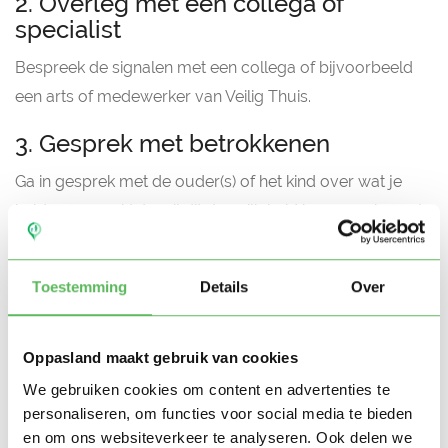
2. Overleg met een collega of
specialist
Bespreek de signalen met een collega of bijvoorbeeld
een arts of medewerker van Veilig Thuis.
3. Gesprek met betrokkenen
Ga in gesprek met de ouder(s) of het kind over wat je
hebt opgemerkt, tenzij dit de veiligheid in gevaar brengt.
4. Weeg de ernst van de situatie
Toestemming
Details
Over
Bepaal hoe ernstig het risico is. Dit kan in overleg met
Veilig Thuis.
Oppasland maakt gebruik van cookies
5. Beslis: zelf hulp bieden of melden
We gebruiken cookies om content en advertenties te
Zelf hulp verlenen:
als je binnen jouw functie
personaliseren, om functies voor social media te bieden
en om ons websiteverkeer te analyseren. Ook delen we
duurzame veiligheid kunt waarborgen