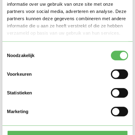
informatie over uw gebruik van onze site met onze
Melden bij Veilig Thuis:
als de situatie ernstig is of
partners voor social media, adverteren en analyse. Deze
buiten jouw expertise valt
partners kunnen deze gegevens combineren met andere
informatie die u aan ze heeft verstrekt of die ze hebben
Wanneer moet de meldcode
verzameld op basis van uw gebruik van hun services.
worden gebruikt
Toestemmingsselectie
De meldcode is verplicht bij vermoedens van:
Noodzakelijk
Kindermishandeling
Voorkeuren
Huiselijk geweld (fysiek of psychisch)
Seksueel misbruik of geweld
Statistieken
Verwaarlozing
Marketing
Voor wie is de meldcode
verplicht?