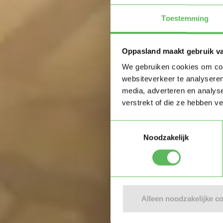
Toestemming
Oppasland maakt gebruik v
Vind e
We gebruiken cookies om cont
websiteverkeer te analyseren
media, adverteren en analys
verstrekt of die ze hebben v
Oppas zoe
Toestemmingsselectie
Noodzakelijk
Alleen noodzakelijke c