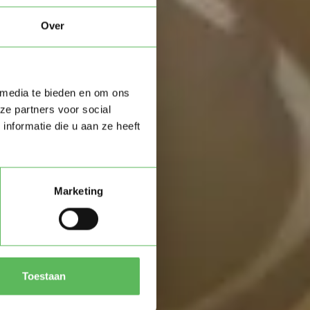
Over
u in de
 media te bieden en om ons
ze partners voor social
nformatie die u aan ze heeft
Marketing
Zoeken
Toestaan