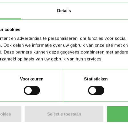
Details
an cookies
en oppas of oppasbaan bij jo
ent en advertenties te personaliseren, om functies voor social
. Ook delen we informatie over uw gebruik van onze site met on
buurt!
e. Deze partners kunnen deze gegevens combineren met andere i
erzameld op basis van uw gebruik van hun services.
ken
Oppaswerk zoeken
Voorkeuren
Statistieken
ookies
Selectie toestaan