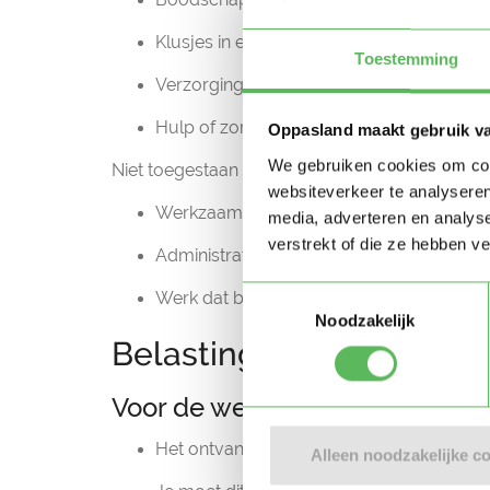
Klusjes in en rondom het huis
Toestemming
Verzorging van huisdieren
Hulp of zorg verleend vanuit een perso
Oppasland maakt gebruik v
We gebruiken cookies om cont
Niet toegestaan onder deze regeling:
websiteverkeer te analyseren
Werkzaamheden voor of via bedrijven of 
media, adverteren en analys
verstrekt of die ze hebben v
Administratief werk, freelance opdrachte
Toestemmingsselectie
Werk dat buiten de woning plaatsvindt (z
Noodzakelijk
Belasting en administrat
Voor de werknemer
Het ontvangen loon geldt als
bruto-ink
Alleen noodzakelijke c