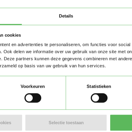
Details
onsgebonden budget (PGB)
an cookies
ent en advertenties te personaliseren, om functies voor social
. Ook delen we informatie over uw gebruik van onze site met on
organisaties
e. Deze partners kunnen deze gegevens combineren met andere i
erzameld op basis van uw gebruik van hun services.
n of werk op afstand
oals tuinonderhoud bij een andere woning)
Voorkeuren
Statistieken
ie
omen
.
ookies
Selectie toestaan