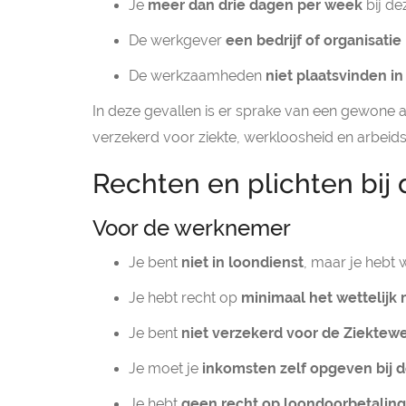
Je
meer dan drie dagen per week
bij de
De werkgever
een bedrijf of organisatie
De werkzaamheden
niet plaatsvinden in
In deze gevallen is er sprake van een gewone
verzekerd voor ziekte, werkloosheid en arbeid
Rechten en plichten bij 
Voor de werknemer
Je bent
niet in loondienst
, maar je hebt 
Je hebt recht op
minimaal het wettelij
Je bent
niet verzekerd voor de Ziektew
Je moet je
inkomsten zelf opgeven bij d
Je hebt
geen recht op loondoorbetaling 