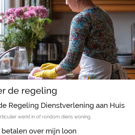
r de regeling
de Regeling Dienstverlening aan Huis
rticulier werkt in of rondom diens woning.
 betalen over mijn loon