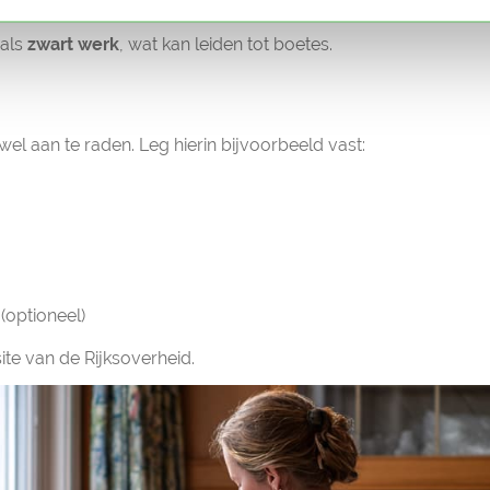
ijkse belastingaangifte
onder 'inkomsten uit overig werk'.
 als
zwart werk
, wat kan leiden tot boetes.
wel aan te raden. Leg hierin bijvoorbeeld vast:
(optioneel)
te van de Rijksoverheid.