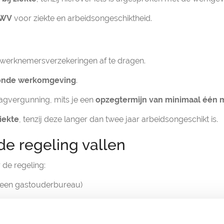
 UWV
voor ziekte en arbeidsongeschiktheid.
werknemersverzekeringen af te dragen.
zonde werkomgeving
.
agvergunning, mits je een
opzegtermijn van minimaal één
ziekte
, tenzij deze langer dan twee jaar arbeidsongeschikt is.
de regeling vallen
de regeling:
a een gastouderbureau)
assen, strijken en opruimen