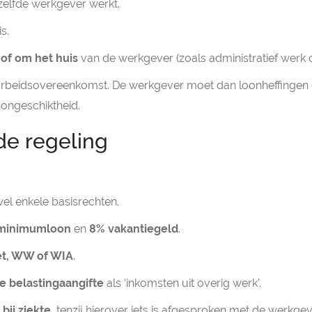
zelfde werkgever werkt.
is.
 of om het huis
van de werkgever (zoals administratief werk o
 arbeidsovereenkomst. De werkgever moet dan loonheffingen
songeschiktheid.
de regeling
wel enkele basisrechten.
k minimumloon
en
8% vakantiegeld
.
et, WW of WIA
.
e belastingaangifte
als ‘inkomsten uit overig werk’.
bij ziekte
, tenzij hierover iets is afgesproken met de werkgev