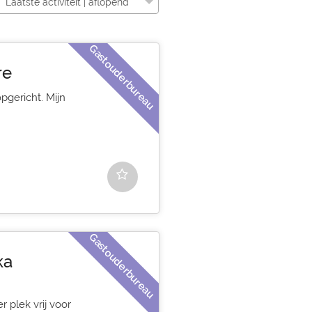
Laatste activiteit | aflopend
Gastouderbureau
re
pgericht. Mijn
Gastouderbureau
ka
r plek vrij voor