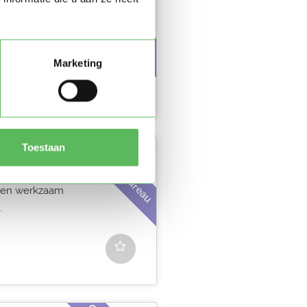
Gastouderbureau
Marketing
Gastouderbureau
Toestaan
etwork
k ben werkzaam
.