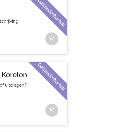
Gastouderbureau
chrijving
Gastouderbureau
 Korelon
oof uitdragen?