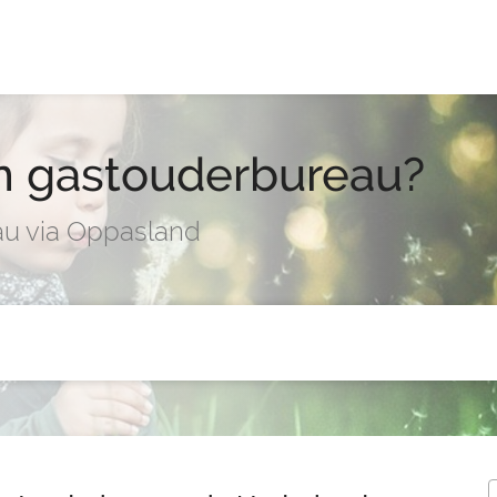
n gastouderbureau?
u via Oppasland