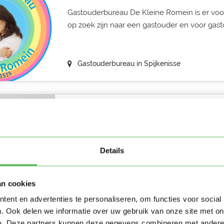
Gastouderbureau De Kleine Romein is er voo
op zoek zijn naar een gastouder en voor gasto
Gastouderbureau in Spijkenisse
Nannygo
Dag lieve ouders, Op zoek naar een leuke op
omgeving? Bij NannyGo hebben we diverse op
Details
an cookies
Gastouderbureau in Capelle aan den IJssel
ent en advertenties te personaliseren, om functies voor social
. Ook delen we informatie over uw gebruik van onze site met on
e. Deze partners kunnen deze gegevens combineren met andere i