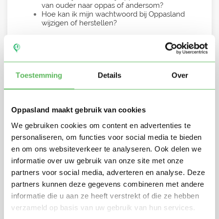
van ouder naar oppas of andersom?
Hoe kan ik mijn wachtwoord bij Oppasland
wijzigen of herstellen?
Toestemming
Details
Over
Voor ouders
Oppasland maakt gebruik van cookies
Wat kost een oppas en welke factoren
We gebruiken cookies om content en advertenties te
bepalen het tarief?
Hoe regel je de betaling van een oppas?
personaliseren, om functies voor social media te bieden
Hoe kan ik mijn account instellen op ‘vervuld’
en om ons websiteverkeer te analyseren. Ook delen we
als ik een oppas heb gevonden?
informatie over uw gebruik van onze site met onze
Wat moet ik doen als mijn oppas te laat
komt?
partners voor social media, adverteren en analyse. Deze
Hoe regel ik een proefperiode met een
partners kunnen deze gegevens combineren met andere
oppas?
informatie die u aan ze heeft verstrekt of die ze hebben
Welke taken kan ik van een oppas
verwachten?
verzameld op basis van uw gebruik van hun services.
Hoeveel uur per week kan ik een oppas