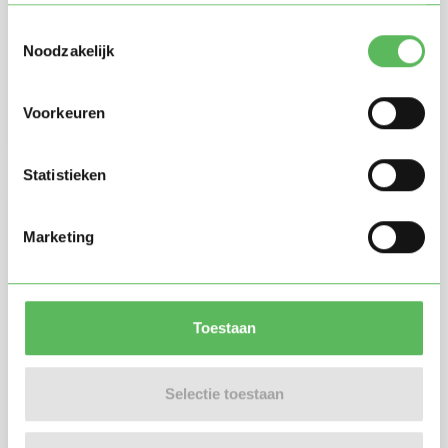
inhuren?
Wat als mijn kind niet gewend raakt aan de
Toestemmingsselectie
oppas?
Noodzakelijk
Hoe kan ik het beste een oppas beoordelen
na een oppasdienst?
Wat als mijn oppas niet goed presteert?
Voorkeuren
Statistieken
Marketing
Voor
oppassers/gastouders
Toestaan
Hoeveel verdien ik als oppas?
Wie betaalt mijn oppasdiensten?
Hoe bepaal ik mijn uurtarief als oppas?
Moet ik belasting betalen over mijn inkomen
Selectie toestaan
als oppas?
Hoe kan ik een goede eerste indruk maken
tijdens een kennismaking?