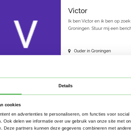
Victor
Ik ben Victor en ik ben op zoek
Groningen. Stuur mij een berich
Ouder in Groningen
4 weken geleden
Details
Sarah
Hoi allemaal. Mijn vriend Jame
an cookies
dochter Fia een leuke oppas, o
ent en advertenties te personaliseren, om functies voor social
. Ook delen we informatie over uw gebruik van onze site met on
e. Deze partners kunnen deze gegevens combineren met andere i
Ouder in Groningen