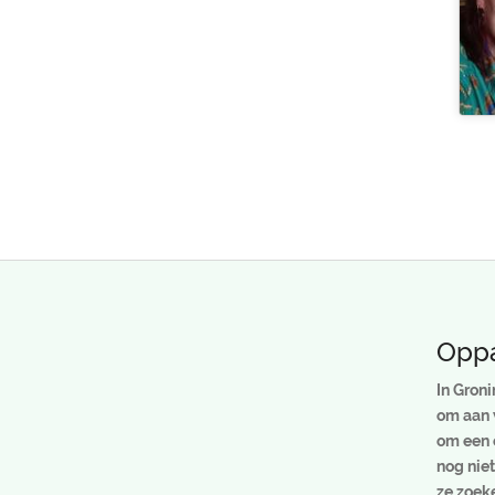
Oppa
In Groni
om aan 
om een 
nog niet
ze zoek