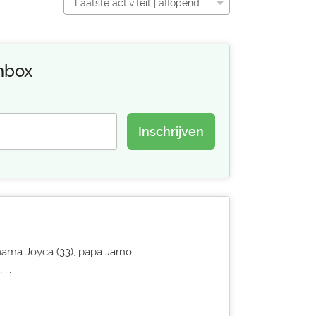
Laatste activiteit | aflopend
inbox
Inschrijven
 mama Joyca (33), papa Jarno
...