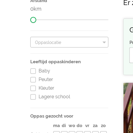
Afstand
Er
0
G
P
Oppaslocatie
Leeftijd oppaskinderen
Baby
Peuter
Kleuter
Lagere school
Oppas gezocht voor
ma
di
wo
do
vr
za
zo