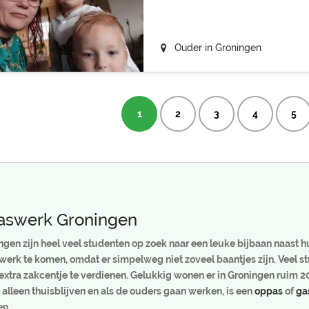
Ouder in Groningen
1
2
3
4
5
swerk Groningen
ngen zijn heel veel studenten op zoek naar een leuke bijbaan naast hun
werk te komen, omdat er simpelweg niet zoveel baantjes zijn. Veel 
extra zakcentje te verdienen. Gelukkig wonen er in Groningen ruim 2
 alleen thuisblijven en als de ouders gaan werken, is een
oppas
of
ga
en.