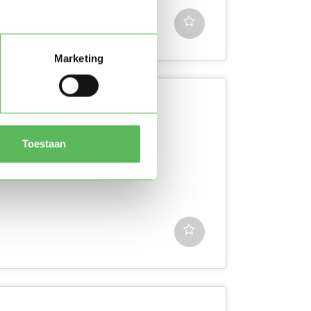
Marketing
moeder van zoon , we wonen
Toestaan
 ervarin...