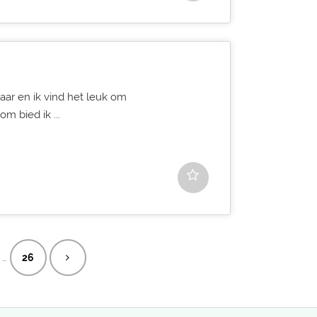
jaar en ik vind het leuk om
m bied ik ...
…
26