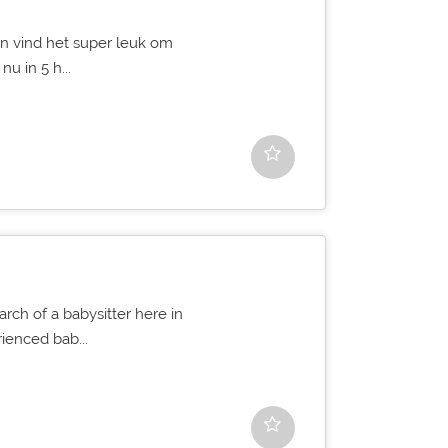
 en vind het super leuk om
u in 5 h...
arch of a babysitter here in
ienced bab...