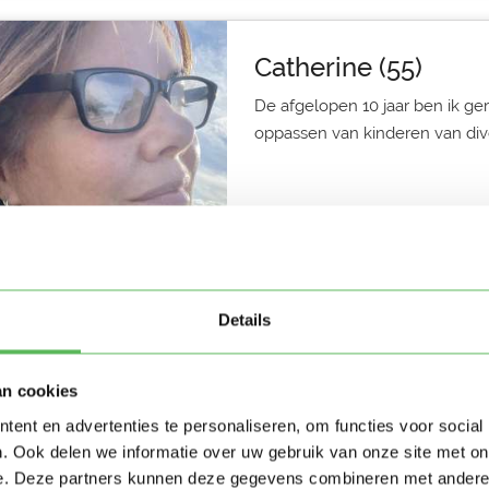
Catherine (55)
De afgelopen 10 jaar ben ik ger
oppassen van kinderen van diver
Oppas in Amsterdam
1 dag geleden
Details
Kaatje (41)
an cookies
Zorgzame oppas met veel ervari
ent en advertenties te personaliseren, om functies voor social
huis voor werk en vind je het bel
. Ook delen we informatie over uw gebruik van onze site met on
e. Deze partners kunnen deze gegevens combineren met andere i