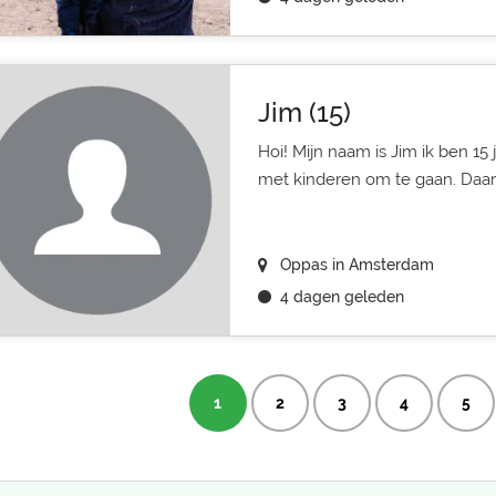
Jim (15)
Hoi! Mijn naam is Jim ik ben 15 
met kinderen om te gaan. Daaro
Oppas in Amsterdam
4 dagen geleden
1
2
3
4
5