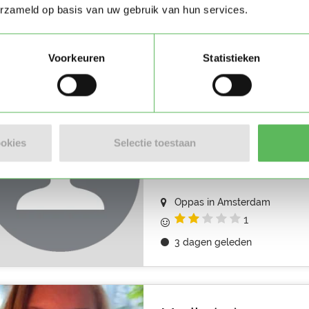
erzameld op basis van uw gebruik van hun services.
Oppas in Amsterdam
3 dagen geleden
Voorkeuren
Statistieken
Ingeborg
Goedeavond Ik ben Ingeborg 
ookies
Selectie toestaan
samen in Buitenveldert Heb veel
Oppas in Amsterdam
1
3 dagen geleden