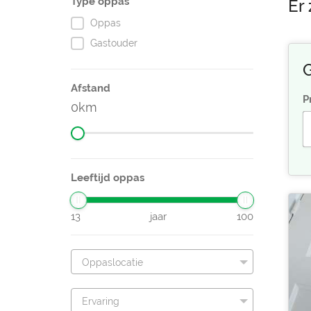
Type oppas
Er
Oppas
Gastouder
G
Afstand
P
0
Leeftijd oppas
13
jaar
100
Oppaslocatie
Ervaring