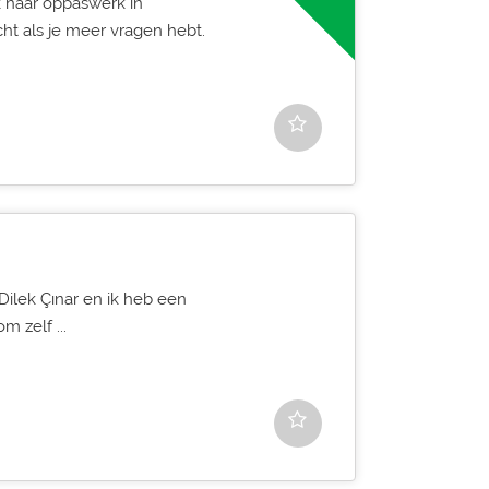
k naar oppaswerk in
ht als je meer vragen hebt.
Dilek Çınar en ik heb een
m zelf ...