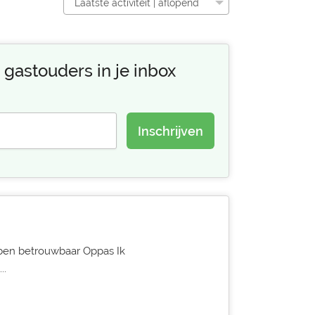
Laatste activiteit | aflopend
 gastouders in je inbox
Inschrijven
k ben betrouwbaar Oppas Ik
..