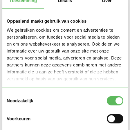
roept. Leverancier zal een advertentie wijzigen
Toestemming
Details
Over
wanneer de inhoud van de advertentie strijdig is met
bepalingen van deze algemene voorwaarden of
wanneer de advertentie te lang is. Leverancier kan de
advertentie weigeren of verwijderen indien de
Oppasland maakt gebruik van cookies
advertentie onjuist en/of onvolledig is, strijdig is met
We gebruiken cookies om content en advertenties te
deze algemene voorwaarden, strijdig is met de
Nederlandse wet- en regelgeving, inbreuk maakt op
personaliseren, om functies voor social media te bieden
rechten van derden of wanneer de advertentie niet
en om ons websiteverkeer te analyseren. Ook delen we
binnen 24 uur na aanvraag bevestigd kan worden.
informatie over uw gebruik van onze site met onze
Op de Website van Leverancier bevinden zich zowel
advertenties van Gebruikers als advertenties
partners voor social media, adverteren en analyse. Deze
afkomstig van websites van derden. Leverancier
partners kunnen deze gegevens combineren met andere
streeft ernaar om iedere nacht rond 04.00 uur de
informatie die u aan ze heeft verstrekt of die ze hebben
Website te verversen met advertenties afkomstig van
websites van derden en de Website daarmee te
verzameld op basis van uw gebruik van hun services.
voorzien van nieuwe oppassers of gastouders.
Gebruikers garanderen dat zij toestemming hebben
van de houder(s) van de rechten van intellectuele
Toestemmingsselectie
eigendom met betrekking tot de teksten,
Noodzakelijk
afbeeldingen, video’s, audio en ander materiaal die zij
op de Website plaatsen. Gebruikers vrijwaren
Leverancier op voorhand volledig voor alle mogelijke
Voorkeuren
claims van derden die op enige wijze voortvloeien uit
of verband houden met de geplaatste informatie en