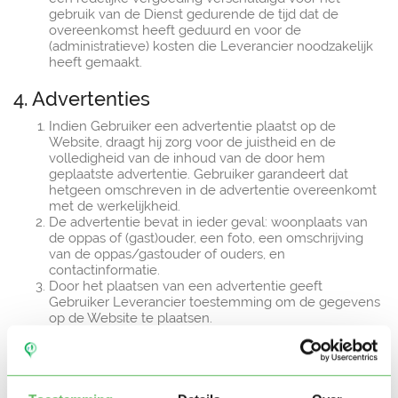
gebruik van de Dienst gedurende de tijd dat de
overeenkomst heeft geduurd en voor de
(administratieve) kosten die Leverancier noodzakelijk
heeft gemaakt.
4. Advertenties
Indien Gebruiker een advertentie plaatst op de
Website, draagt hij zorg voor de juistheid en de
volledigheid van de inhoud van de door hem
geplaatste advertentie. Gebruiker garandeert dat
hetgeen omschreven in de advertentie overeenkomt
met de werkelijkheid.
De advertentie bevat in ieder geval: woonplaats van
de oppas of (gast)ouder, een foto, een omschrijving
van de oppas/gastouder of ouders, en
contactinformatie.
Door het plaatsen van een advertentie geeft
Gebruiker Leverancier toestemming om de gegevens
op de Website te plaatsen.
Leverancier behoudt zich het recht voor om de
inhoud van de advertentie te wijzigen, te weigeren of
te verwijderen, zonder dat zulks enig recht op
schadevergoeding voor de wederpartij in het leven