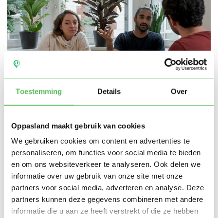
Toestemming
Details
Over
Oppasland maakt gebruik van cookies
Waarom een oppascursus
We gebruiken cookies om content en advertenties te
volgen
personaliseren, om functies voor social media te bieden
en om ons websiteverkeer te analyseren. Ook delen we
Het volgen van een oppascursus helpt je groeien als
informatie over uw gebruik van onze site met onze
oppas. Je ontwikkelt zelfvertrouwen, kennis en een
partners voor social media, adverteren en analyse. Deze
partners kunnen deze gegevens combineren met andere
professionele houding.
informatie die u aan ze heeft verstrekt of die ze hebben