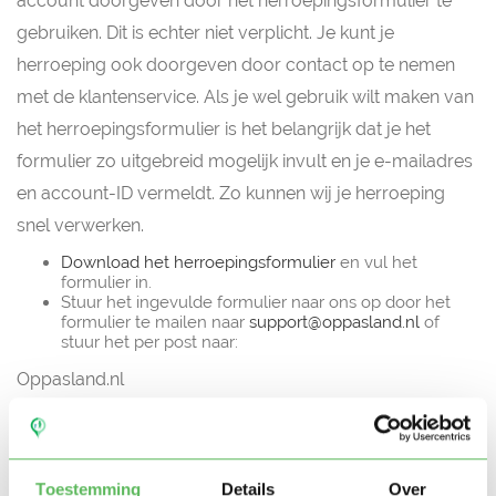
account doorgeven door het herroepingsformulier te
gebruiken. Dit is echter niet verplicht. Je kunt je
herroeping ook doorgeven door contact op te nemen
met de klantenservice. Als je wel gebruik wilt maken van
het herroepingsformulier is het belangrijk dat je het
formulier zo uitgebreid mogelijk invult en je e-mailadres
en account-ID vermeldt. Zo kunnen wij je herroeping
snel verwerken.
Download het herroepingsformulier
en vul het
formulier in.
Stuur het ingevulde formulier naar ons op door het
formulier te mailen naar
support@oppasland.nl
of
stuur het per post naar:
Oppasland.nl
Postbus 9513
9703 LM Groningen
Toestemming
Details
Over