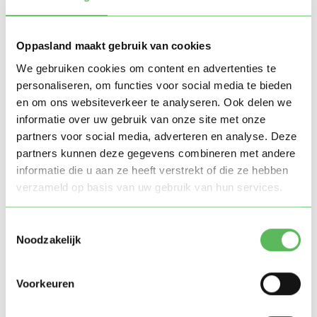
Hoe krijg ik het betaalde
geld terug?
Oppasland maakt gebruik van cookies
Zodra wij het herroepingsformulier retour hebben
We gebruiken cookies om content en advertenties te
ontvangen, zullen wij die op werkdagen zo snel mogelijk
personaliseren, om functies voor social media te bieden
verwerken. Als de herroeping verwerkt is, krijg je van ons
en om ons websiteverkeer te analyseren. Ook delen we
altijd een e-mail ter bevestiging van de opzegging.
informatie over uw gebruik van onze site met onze
partners voor social media, adverteren en analyse. Deze
Zodra wij de herroeping verwerkt hebben, kun je de
partners kunnen deze gegevens combineren met andere
betaling van 19,95 euro storneren en terughalen via de
informatie die u aan ze heeft verstrekt of die ze hebben
bank waar jij je rekening hebt. Als je niet precies weet
verzameld op basis van uw gebruik van hun services.
hoe je een betaling kunt storneren, raden we aan om
contact op te nemen met de bank. In sommige gevallen
Toestemmingsselectie
kunnen wij de incasso nog tegenhouden, er zal dan geen
Noodzakelijk
afschrijving plaatsvinden.
Voorkeuren
Wat als ik in de toekomst