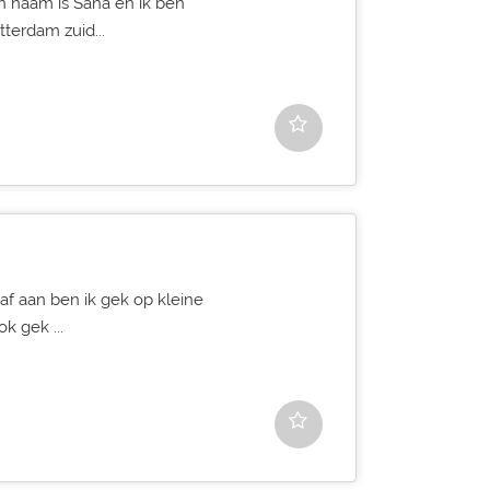
n naam is Sana en ik ben
terdam zuid...
 af aan ben ik gek op kleine
k gek ...