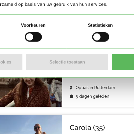
erzameld op basis van uw gebruik van hun services.
Oppas in Rotterdam
4 dagen geleden
Voorkeuren
Statistieken
Loes (24)
Hoi allemaal, Mijn naam is Loes 
ookies
Selectie toestaan
studeer Pedagogische Wetensc
Oppas in Rotterdam
5 dagen geleden
Carola (35)