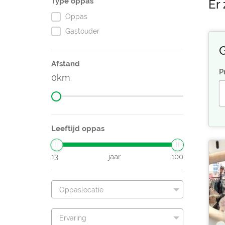
Type oppas
Er
Oppas
Gastouder
G
Afstand
P
0
Leeftijd oppas
13
jaar
100
Oppaslocatie
Ervaring