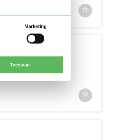
Marketing
en ik ben 22 jaar oud. Ik
Toestaan
happen aan de...