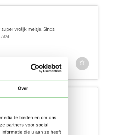
r super vrolijk meisje. Sinds
 Wil...
Over
op van Zuid . Ik heb
 media te bieden en om ons
ropvang en als g...
ze partners voor social
nformatie die u aan ze heeft