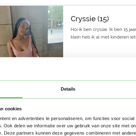
Cryssie (15)
Hoi ik ben cryssie. Ik ben 15 jaa
klein heb ik al met kinderen iets
Oppas in Rotterdam
2 dagen geleden
Details
Ingrid (62)
an cookies
Ik ben 62 jaar en woon op de K
ent en advertenties te personaliseren, om functies voor social
jarenlange ervaring in de kinde
. Ook delen we informatie over uw gebruik van onze site met on
e. Deze partners kunnen deze gegevens combineren met andere i