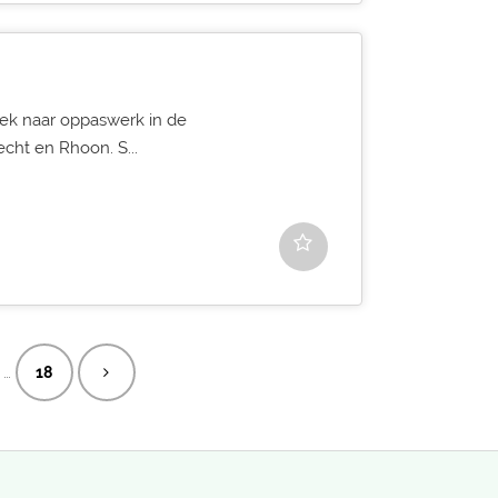
oek naar oppaswerk in de
cht en Rhoon. S...
…
18