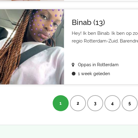
Binab (13)
Hey! Ik ben Binab. Ik ben op z
regio Rotterdam-Zuid, Barendre
Oppas in Rotterdam
1 week geleden
1
2
3
4
5