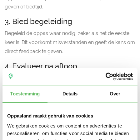
geven of bedtijd.
3. Bied begeleiding
Begeleid de oppas waar nodig, zeker als het de eerste
keer is. Dit voorkomt misverstanden en geeft de kans om
direct feedback te geven.
4. Evalueer na afloop
Bespreek samen hoe het is gegaan. Vraag hoe de oppas
het heeft ervaren en deel jouw observaties. Dit helpt om
Toestemming
Details
Over
te beslissen of jullie verdergaan of niet.
Waar je op moet letten
Oppasland maakt gebruik van cookies
tijdens de proefperiode
We gebruiken cookies om content en advertenties te
personaliseren, om functies voor social media te bieden
Reactie op onverwachte situaties
, zoals huilende