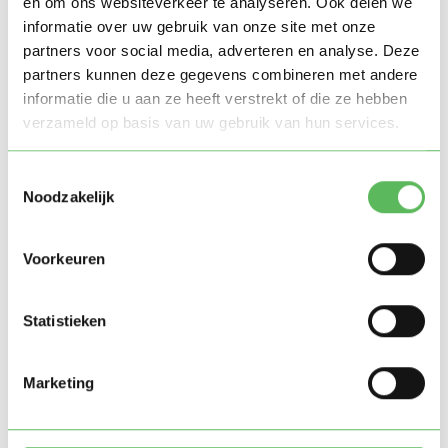
en om ons websiteverkeer te analyseren. Ook delen we
kinderen of ruzie.
informatie over uw gebruik van onze site met onze
partners voor social media, adverteren en analyse. Deze
Klik met de kinderen
, vertrouwen en een
partners kunnen deze gegevens combineren met andere
ontspannen sfeer zijn essentieel.
informatie die u aan ze heeft verstrekt of die ze hebben
Betrouwbaarheid en punctualiteit
, komt de
verzameld op basis van uw gebruik van hun services.
oppas op tijd en volgt zij de afspraken op?
Toestemmingsselectie
Afspraken vastleggen
Noodzakelijk
Leg de afspraken schriftelijk vast om misverstanden te
Voorkeuren
voorkomen. Noteer hierin:
De duur van de proefperiode (bijvoorbeeld twee
Statistieken
keer oppassen).
Het afgesproken uurtarief.
Marketing
Eventuele bijzonderheden, zoals allergieën of
bedtijden.