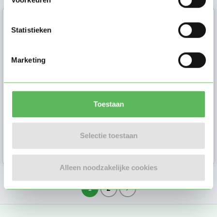
Petra (54)
Statistieken
Ik ben Petra 52 jaar en getrouwd wij
hebben samen 3 kinderen. Ik heb
Marketing
ruim 10 jaar gewerkt als gastou...
Toestaan
Gastouder in
Selectie toestaan
Hilversum
Alleen noodzakelijke cookies
1
2