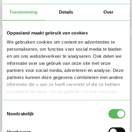
Gastouder in
Toestemming
Details
Over
Hilversum
Oppasland maakt gebruik van cookies
We gebruiken cookies om content en advertenties te
Nadieh (35)
personaliseren, om functies voor social media te bieden
en om ons websiteverkeer te analyseren. Ook delen we
Hi, ik ben Nadieh. 35 jaar, ik heb zelf
informatie over uw gebruik van onze site met onze
2 kindjes van 6 en 1 jaar. Sinds vorig
partners voor social media, adverteren en analyse. Deze
jaar oktober ben ik b...
partners kunnen deze gegevens combineren met andere
informatie die u aan ze heeft verstrekt of die ze hebben
verzameld op basis van uw gebruik van hun services.
Toestemmingsselectie
Gastouder in
Noodzakelijk
Laren (NH)
Voorkeuren