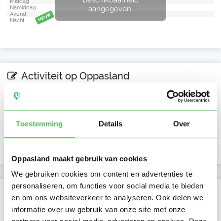
Middag
aangegeven.
Namiddag
Avond
NIEUW
Nacht
Activiteit op Oppasland
Laatste activiteit
29-07-2026
Lid sinds
04-05-2026
Toestemming
Details
Over
Profiel bijgewerkt
18-06-2026
Oppasland maakt gebruik van cookies
We gebruiken cookies om content en advertenties te
personaliseren, om functies voor social media te bieden
Verificaties
en om ons websiteverkeer te analyseren. Ook delen we
informatie over uw gebruik van onze site met onze
E-mailadres is geverifieerd