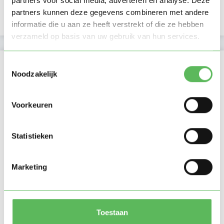
partners voor social media, adverteren en analyse. Deze
partners kunnen deze gegevens combineren met andere
Telefoonnummer is geverifieerd
informatie die u aan ze heeft verstrekt of die ze hebben
verzameld op basis van uw gebruik van hun services.
Locatie oppasadres (Den Dolder)
Toestemmingsselectie
Noodzakelijk
Voorkeuren
Statistieken
Marketing
Toestaan