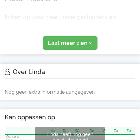
Ik ben op zoek naar zowel gastouders als
ouders die interesse hebben in
gastouderopvang aan huis of opvang bij een
Laat meer zien
gastouder. Bent u op zoek naar passende,
kleinschalige en persoonlijke opvang voor uw
kind(eren), of overweegt u om als gastouder
aan de slag te gaan? Dan
Over Linda
Nog geen extra informatie aangegeven
Kan oppassen op
Ma
Di
Wo
Do
Vr
Za
Zo
Linda heeft nog geen
Ochtend
beschikbaarheid