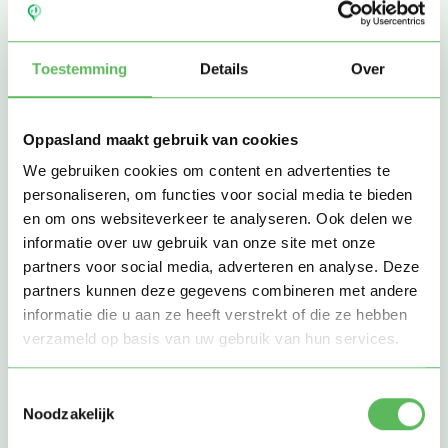
overheid heeft hier strenge eisen aan verbonden. Logisch ook,
het gaat natuurlijk wel over de veiligheid van je kinderen. Het is
belangrijk dat je goed let op de gestelde eisen, want het is
Toestemming
Details
Over
hiervan afhankelijk of je in aanmerking komt voor
kinderopvangtoeslag. De eisen waar de gastouder aan moet
voldoen, zijn:
Oppasland maakt gebruik van cookies
In het bezit van een diploma van een erkende
We gebruiken cookies om content en advertenties te
opleiding
personaliseren, om functies voor social media te bieden
In het bezit van een
kinder-EHBO certificaat
In het bezit van een VOG
en om ons websiteverkeer te analyseren. Ook delen we
Ingeschreven in het
PRK
en
LRKP
informatie over uw gebruik van onze site met onze
Aangesloten bij een erkend
gastouderbureau
partners voor social media, adverteren en analyse. Deze
Beschikt over een door de
GGD
goedgekeurde
opvanglocatie (bij ouders of aan huis)
partners kunnen deze gegevens combineren met andere
informatie die u aan ze heeft verstrekt of die ze hebben
Voldoet de gastouder niet aan deze eisen, dan krijg jij geen
verzameld op basis van uw gebruik van hun services.
kinderopvangtoeslag en kan de opvang gelijk een stuk duurder
uitvallen. Bovendien heb je ook geen garantie dat je kinderen
opgevangen worden door een professional die werkt volgens
Toestemmingsselectie
een goed pedagogisch verantwoord plan.
Noodzakelijk