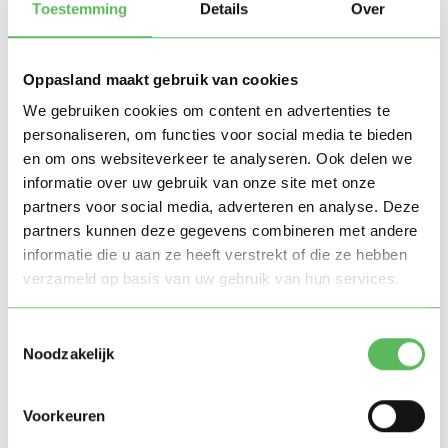
Toestemming
Details
Over
Bekijk ook:
5 gouden oppastips voor een
moeilijke eter.
Oppasland maakt gebruik van cookies
We gebruiken cookies om content en advertenties te
1. Afleiding is je beste vriend
personaliseren, om functies voor social media te bieden
en om ons websiteverkeer te analyseren. Ook delen we
Een van de makkelijkste manieren om een driftbui te
informatie over uw gebruik van onze site met onze
partners voor social media, adverteren en analyse. Deze
stoppen of een moeilijke situatie te de-escaleren is
partners kunnen deze gegevens combineren met andere
door het kind af te leiden. Begin een nieuw spel, vraag
informatie die u aan ze heeft verstrekt of die ze hebben
of het samen iets wil bouwen of lezen. Deze
verzameld op basis van uw gebruik van hun services.
verandering van focus kan de boosheid snel doen
verdwijnen.
Toestemmingsselectie
Noodzakelijk
2. Geef kleine keuzes
Voorkeuren
Kinderen hebben vaak het gevoel dat ze controle