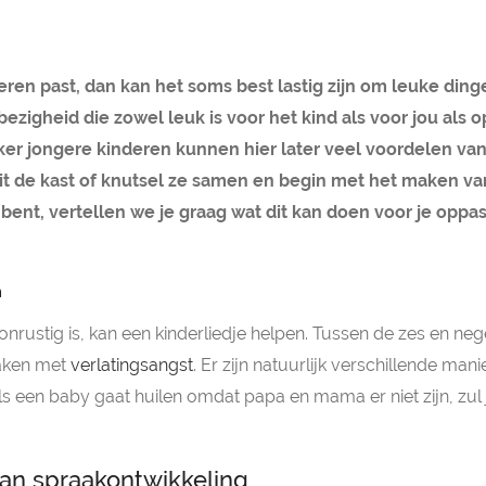
deren past, dan kan het soms best lastig zijn om leuke din
bezigheid die zowel leuk is voor het kind als voor jou als o
er jongere kinderen kunnen hier later veel voordelen va
t de kast of knutsel ze samen en begin met het maken van
 bent, vertellen we je graag wat dit kan doen voor je oppas
m
nrustig is, kan een kinderliedje helpen. Tussen de zes en n
maken met
verlatingsangst
. Er zijn natuurlijk verschillende ma
s een baby gaat huilen omdat papa en mama er niet zijn, zul j
an spraakontwikkeling