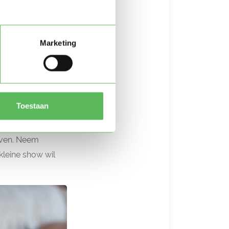
ijkt uit onderzoek
ede wat wegnemen.
Marketing
tstekend voor het
en dat jij het goed
gen.
Toestaan
leven. Neem
 kleine show wil