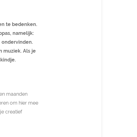
gen te bedenken.
ppas, namelijk:
n ondervinden.
 muziek. Als je
kindje.
egen maanden
nieren om hier mee
e creatief