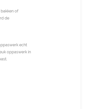
s bakken of
erd de
 oppaswerk echt
r leuk oppaswerk in
past.