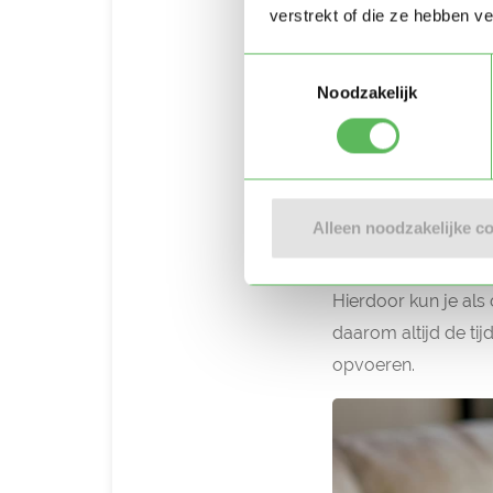
zien hoe ze zich voe
verstrekt of die ze hebben v
van Bright Horizons
Toestemmingsselectie
4. Zelfvertrouwen stijg
Noodzakelijk
Zeker als kinderen 
zelfvertrouwen wanne
vindt wat ze doen, z
Alleen noodzakelijke c
Beter zelfbee
Hierdoor kun je als
daarom altijd de tij
opvoeren.