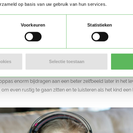
len en daarbij leren ze zelf ook beter omgaan met emoties, bl
erzameld op basis van uw gebruik van hun services.
. De verschillende liedjes kunnen troost bieden en zelfs wo
t
Voorkeuren
Statistieken
iets ouder worden en zelf muziek kunnen maken, dan is het ui
er je laat zien dat je geniet van hun optreden. Doordat zij zi
ullen ze daar voldoening uit halen en een beter zelfbeeld krij
ookies
Selectie toestaan
ld
 oppas enorm bijdragen aan een beter zelfbeeld later in het 
d om even rustig te gaan zitten en te luisteren als het kind een