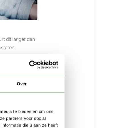
rt dit langer dan
isteren.
n. Het fijne aan
n en klanken
Over
 media te bieden en om ons
 kunnen boos zijn,
ze partners voor social
er uiten en laten
nformatie die u aan ze heeft