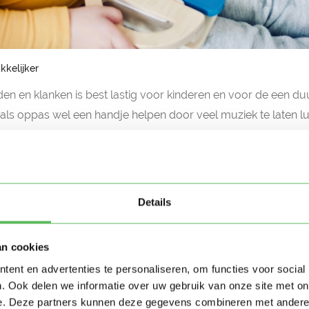
kkelijker
en en klanken is best lastig voor kinderen en voor de een duu
 als oppas wel een handje helpen door veel muziek te laten lu
n woorden
ie manier klanken te onderscheiden en woorden te leren kenne
ok een aanstekelijk deuntje heeft. Het onthouden van woorde
Details
gemakkelijker.
an cookies
ent en advertenties te personaliseren, om functies voor social
 niet altijd makkelijk om duidelijk te maken wat ze voelen. Ze
. Ook delen we informatie over uw gebruik van onze site met on
blij. Door muziek te maken, kunnen kinderen deze gevoelens bet
e. Deze partners kunnen deze gegevens combineren met andere i