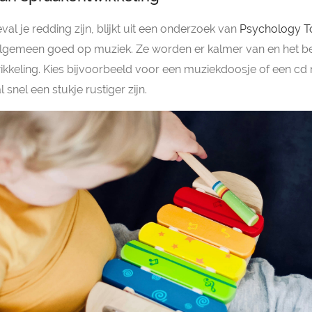
val je redding zijn, blijkt uit een onderzoek van
Psychology T
algemeen goed op muziek. Ze worden er kalmer van en het 
ikkeling. Kies bijvoorbeeld voor een muziekdoosje of een cd m
 snel een stukje rustiger zijn.