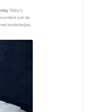
oday
. Baby’s
bevorderd ook de
et kinderliedjes.