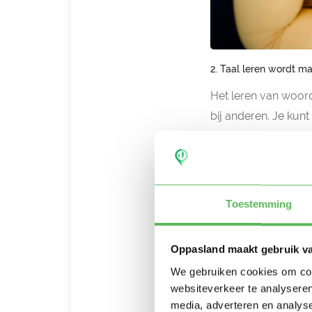
2. Taal leren wordt ma
Het leren van woord
bij anderen. Je kunt
Onthouden va
Kinderen leren op d
muziek is dat het o
Toestemming
wordt hierdoor iets 
Oppasland maakt gebruik v
3. Gevoelens uiten
We gebruiken cookies om cont
Voor kinderen is het
websiteverkeer te analyseren
verdrietig of juist 
media, adverteren en analys