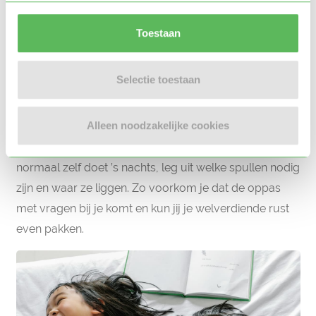
die al een beetje ervaring heeft met kleine kinderen.
Toestaan
Natuurlijk kun je dingen ook uitleggen voordat de
oppas begint met oppassen.
Selectie toestaan
Leg alles uit
Alleen noodzakelijke cookies
Ga daarom voor het eerste oppasmoment even zitten
met de oppas en loop de nacht door. Vertel wat je
normaal zelf doet ’s nachts, leg uit welke spullen nodig
zijn en waar ze liggen. Zo voorkom je dat de oppas
met vragen bij je komt en kun jij je welverdiende rust
even pakken.