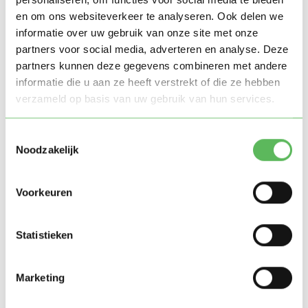
en om ons websiteverkeer te analyseren. Ook delen we
Lees ook:
Oppas tarief: wat betaal je de oppas?
informatie over uw gebruik van onze site met onze
– 2020 editie
partners voor social media, adverteren en analyse. Deze
partners kunnen deze gegevens combineren met andere
informatie die u aan ze heeft verstrekt of die ze hebben
Hoe kies je een nachtoppas?
verzameld op basis van uw gebruik van hun services.
Het selecteren van een nachtoppas gaat eigenlijk
Toestemmingsselectie
hetzelfde als bij een gewone oppas. Het is vooral
Noodzakelijk
belangrijk dat je je fijn voelt bij de oppas en dat je dus
met een gerust hart kunt gaan slapen.
Voorkeuren
Vaardigheden
Statistieken
Soms is het wel belangrijk dat de oppas bepaalde
vaardigheden bezit, zeker als er opgepast wordt op
Marketing
een baby. Een luier verschonen is natuurlijk wel iets
wat je moet kunnen. Kies daarom bij voorkeur iemand