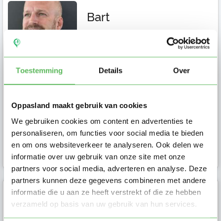
Bart
GEZINSSITUATIE Wij zijn een gezin
in Amsterdam Nieuw-West (1065)
en zoeken een vaste, betrouwbare
Toestemming
Details
Over
o...
Oppasland maakt gebruik van cookies
We gebruiken cookies om content en advertenties te
Ouder in
personaliseren, om functies voor social media te bieden
Amsterdam
en om ons websiteverkeer te analyseren. Ook delen we
2 dagen geleden
informatie over uw gebruik van onze site met onze
partners voor social media, adverteren en analyse. Deze
partners kunnen deze gegevens combineren met andere
informatie die u aan ze heeft verstrekt of die ze hebben
Wendy
verzameld op basis van uw gebruik van hun services.
Ik ben Wendy en ik ben op zoek