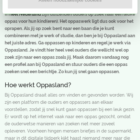
vind je snel een leuk oppasbaantje
In
heel Nederland
zijn duizenden ouders op zoek naar een leuke
oppas voor hun kind(eren). Het oppaswerk ligt dus ook voor het
oprapen. Als jij op zoek bent naar een baan die je kunt
combineren met je werk of studie, dan ben je bij Oppasland aan
het juiste adres. Ga oppassen op kinderen en regel je werk via
Oppasland. Je vindt hier heel veel ouders die wellicht wel op
zoek zijn naar een oppas zoals jij. Maak daarom vandaag nog
een profiel aan bij Oppasland en stuur ouders die een oppas
zoeken snel een berichtje. Zo kun jij snel gaan oppassen.
Hoe werkt Oppasland?
Bij Oppasland draait alles om vinden en gevonden worden. Wij
zijn een platform die ouders en oppassers aan elkaar
voorstellen, zodat jij snel kunt gaan oppassen bij een leuk gezin.
Er wordt op het internet vaak naar een oppas gezocht, omdat
de ouderwetse manieren van zoeken niet meer zoveel
opleveren. Voorheen hingen mensen briefjes in de supermarkt,
maar in dit digitale tijdperk kijkt haast niemand meer naar die