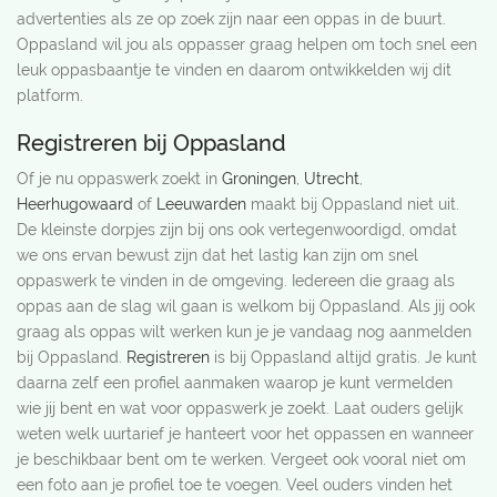
advertenties als ze op zoek zijn naar een oppas in de buurt.
Oppasland wil jou als oppasser graag helpen om toch snel een
leuk oppasbaantje te vinden en daarom ontwikkelden wij dit
platform.
Registreren bij Oppasland
Of je nu oppaswerk zoekt in
Groningen
,
Utrecht
,
Heerhugowaard
of
Leeuwarden
maakt bij Oppasland niet uit.
De kleinste dorpjes zijn bij ons ook vertegenwoordigd, omdat
we ons ervan bewust zijn dat het lastig kan zijn om snel
oppaswerk te vinden in de omgeving. Iedereen die graag als
oppas aan de slag wil gaan is welkom bij Oppasland. Als jij ook
graag als oppas wilt werken kun je je vandaag nog aanmelden
bij Oppasland.
Registreren
is bij Oppasland altijd gratis. Je kunt
daarna zelf een profiel aanmaken waarop je kunt vermelden
wie jij bent en wat voor oppaswerk je zoekt. Laat ouders gelijk
weten welk uurtarief je hanteert voor het oppassen en wanneer
je beschikbaar bent om te werken. Vergeet ook vooral niet om
een foto aan je profiel toe te voegen. Veel ouders vinden het