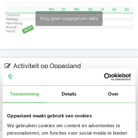
Ma
Di
Wo
Do
Vr
Za
Zo
Ochtend
Nog geen opgegeven data
Middag
Namiddag
Avond
NIEUW
Nacht
Activiteit op Oppasland
Laatste activiteit
22-10-2025
Toestemming
Details
Over
Lid sinds
23-07-2023
Profiel bijgewerkt
23-07-2023
Oppasland maakt gebruik van cookies
We gebruiken cookies om content en advertenties te
personaliseren, om functies voor social media te bieden