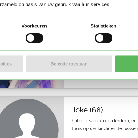
Gastouder in Katwijk (ZH)
erzameld op basis van uw gebruik van hun services.
Voorkeuren
Statistieken
Hiba (42)
Ik ben Hiba en ik ben op zoek 
Leiderdorp. Stuur mij een beric
ookies
Selectie toestaan
Gastouder in Leiderdorp
Joke (68)
hallo, ik woon in leiderdorp, en
thuis op uw kinderen te passen, w