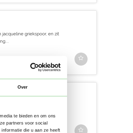
 jacqueline griekspoor, en zit
g....
Over
k naar oppaswerk in Katwijk
je meer vragen hebt.
 media te bieden en om ons
ze partners voor social
nformatie die u aan ze heeft