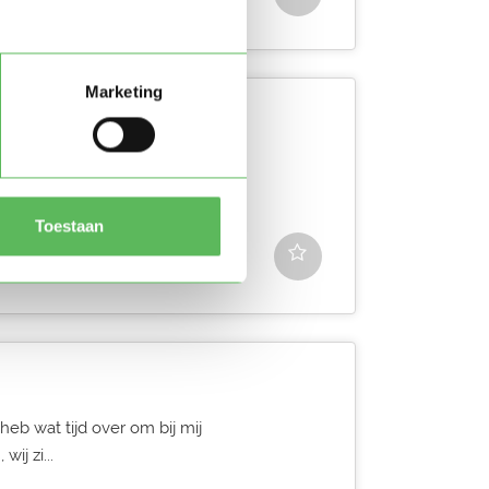
Marketing
naar oppaswerk in
ht als je meer vragen hebt.
Toestaan
 heb wat tijd over om bij mij
ij zi...