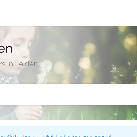
en
rs in Leiden
 op. We hebben de zoekafstand automatisch vergroot.