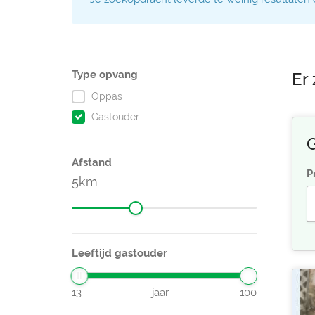
Type opvang
Er 
Oppas
Gastouder
G
Afstand
P
5
Leeftijd gastouder
13
jaar
100