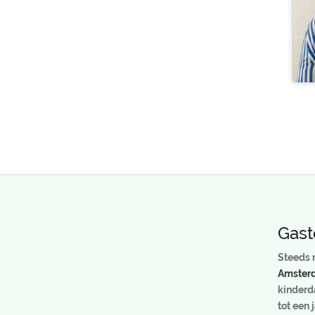
Gast
Steeds m
Amster
kinderd
tot een 