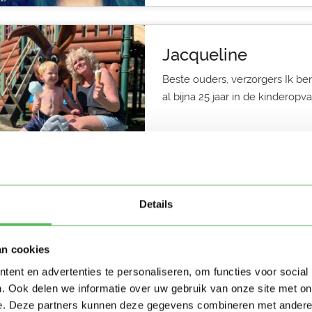
Jacqueline
Beste ouders, verzorgers Ik ben
al bijna 25 jaar in de kinderopvan
Gastouder in Sassenheim
Details
Corrie (40)
Ik ben Corrie en ik ben op zoe
an cookies
(ZH). Stuur mij een bericht als 
ent en advertenties te personaliseren, om functies voor social
. Ook delen we informatie over uw gebruik van onze site met on
e. Deze partners kunnen deze gegevens combineren met andere i