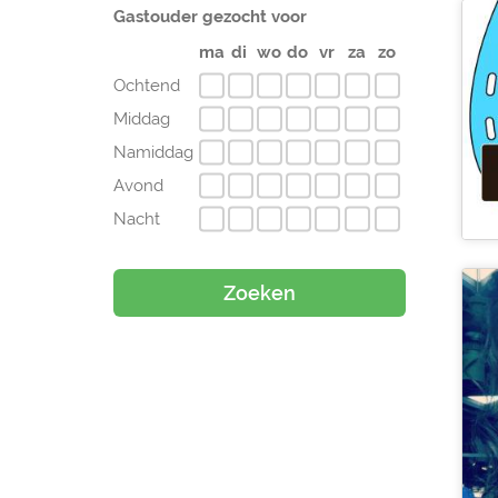
Gastouder gezocht voor
ma
di
wo
do
vr
za
zo
Ochtend
Middag
Namiddag
Avond
Nacht
Zoeken