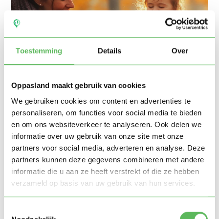
Toestemming
Details
Over
Oppasland maakt gebruik van cookies
We gebruiken cookies om content en advertenties te
personaliseren, om functies voor social media te bieden
Leuke buitenspeelactiviteiten per
en om ons websiteverkeer te analyseren. Ook delen we
leeftijdsgroep
informatie over uw gebruik van onze site met onze
partners voor social media, adverteren en analyse. Deze
Hieronder een overzicht van activiteiten die aansluiten
partners kunnen deze gegevens combineren met andere
bij de leeftijd en ontwikkelingsfase van je kind:
informatie die u aan ze heeft verstrekt of die ze hebben
verzameld op basis van uw gebruik van hun services.
Peuters (1-3 jaar)
Toestemmingsselectie
✅ Met een loopfiets rondrijden