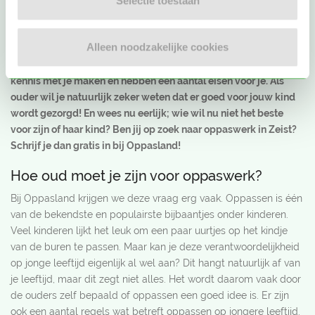
lieve oppassers die de opvang van hun kinderen op zich willen
Selectie toestaan
nemen. Als oppas kun jij veel voor ze betekenen. Ouders zijn
natuurlijk gauw bezorgd en vinden het spannend om de
Alleen noodzakelijke cookies
opvang van hun kind aan iemand over te laten. Het is ook niet zo
gek dat ze in eerste instantie best kritisch kunnen zijn. Ze willen
kennis met je maken en hebben een aantal eisen voor je. Als
ouder wil je natuurlijk zeker weten dat er goed voor jouw kind
wordt gezorgd! En wees nu eerlijk; wie wil nu niet het beste
voor zijn of haar kind? Ben jij op zoek naar oppaswerk in Zeist?
Schrijf je dan gratis in bij Oppasland!
Hoe oud moet je zijn voor oppaswerk?
Bij Oppasland krijgen we deze vraag erg vaak. Oppassen is één
van de bekendste en populairste bijbaantjes onder kinderen.
Veel kinderen lijkt het leuk om een paar uurtjes op het kindje
van de buren te passen. Maar kan je deze verantwoordelijkheid
op jonge leeftijd eigenlijk al wel aan? Dit hangt natuurlijk af van
je leeftijd, maar dit zegt niet alles. Het wordt daarom vaak door
de ouders zelf bepaald of oppassen een goed idee is. Er zijn
ook een aantal regels wat betreft oppassen op jongere leeftijd.