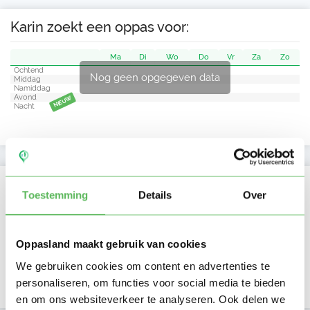
Karin zoekt een oppas voor:
Ma
Di
Wo
Do
Vr
Za
Zo
Ochtend
Nog geen opgegeven data
Middag
Namiddag
Avond
NIEUW
Nacht
Activiteit op Oppasland
Toestemming
Details
Over
Laatste activiteit
03-08-2026
Oppasland maakt gebruik van cookies
Lid sinds
29-03-2026
We gebruiken cookies om content en advertenties te
Profiel bijgewerkt
01-08-2026
personaliseren, om functies voor social media te bieden
en om ons websiteverkeer te analyseren. Ook delen we