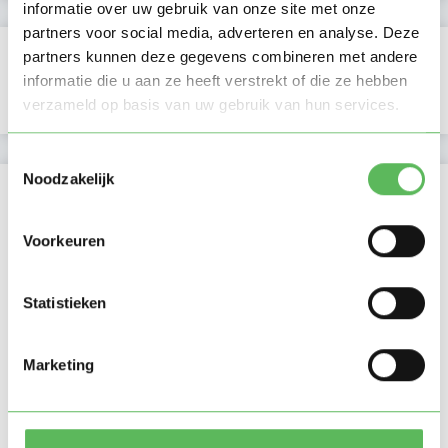
informatie over uw gebruik van onze site met onze
partners voor social media, adverteren en analyse. Deze
Verificaties
partners kunnen deze gegevens combineren met andere
informatie die u aan ze heeft verstrekt of die ze hebben
E-mailadres is geverifieerd
verzameld op basis van uw gebruik van hun services.
Toestemmingsselectie
Noodzakelijk
Locatie oppasadres (Utrecht)
Voorkeuren
Statistieken
Marketing