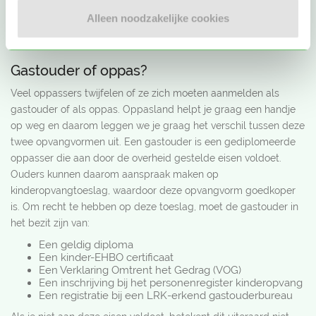
als
oppassers
en
gastouders
. Hier vinden zij elkaar, zodat er
Alleen noodzakelijke cookies
leuke samenwerkingen kunnen ontstaan. Ben jij op zoek naar
leuk oppaswerk? Meld je dan vandaag nog aan bij Oppasland.
Gastouder of oppas?
Veel oppassers twijfelen of ze zich moeten aanmelden als
gastouder of als oppas. Oppasland helpt je graag een handje
op weg en daarom leggen we je graag het verschil tussen deze
twee opvangvormen uit. Een gastouder is een gediplomeerde
oppasser die aan door de overheid gestelde eisen voldoet.
Ouders kunnen daarom aanspraak maken op
kinderopvangtoeslag, waardoor deze opvangvorm goedkoper
is. Om recht te hebben op deze toeslag, moet de gastouder in
het bezit zijn van:
Een geldig diploma
Een kinder-EHBO certificaat
Een Verklaring Omtrent het Gedrag (VOG)
Een inschrijving bij het personenregister kinderopvang
Een registratie bij een LRK-erkend gastouderbureau