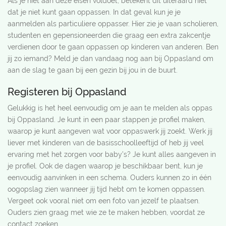
Als je niet aan deze eisen voldoet, betekent dit uiteraard niet
dat je niet kunt gaan oppassen. In dat geval kun je je
aanmelden als particuliere oppasser. Hier zie je vaan scholieren,
studenten en gepensioneerden die graag een extra zakcentje
verdienen door te gaan oppassen op kinderen van anderen. Ben
jij zo iemand? Meld je dan vandaag nog aan bij Oppasland om
aan de slag te gaan bij een gezin bij jou in de buurt.
Registeren bij Oppasland
Gelukkig is het heel eenvoudig om je aan te melden als oppas
bij Oppasland. Je kunt in een paar stappen je profiel maken,
waarop je kunt aangeven wat voor oppaswerk jij zoekt. Werk jij
liever met kinderen van de basisschoolleeftijd of heb jij veel
ervaring met het zorgen voor baby’s? Je kunt alles aangeven in
je profiel. Ook de dagen waarop je beschikbaar bent, kun je
eenvoudig aanvinken in een schema. Ouders kunnen zo in één
oogopslag zien wanneer jij tijd hebt om te komen oppassen.
Vergeet ook vooral niet om een foto van jezelf te plaatsen.
Ouders zien graag met wie ze te maken hebben, voordat ze
contact zoeken.