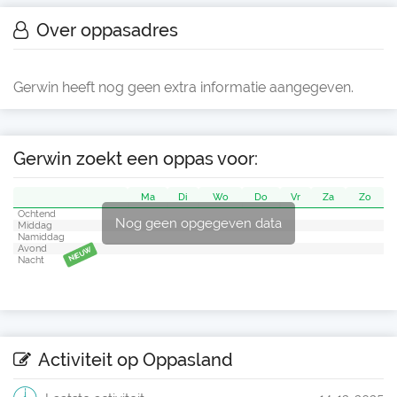
Over oppasadres
Gerwin heeft nog geen extra informatie aangegeven.
Gerwin zoekt een oppas voor:
Ma
Di
Wo
Do
Vr
Za
Zo
Ochtend
Nog geen opgegeven data
Middag
Namiddag
Avond
NIEUW
Nacht
Activiteit op Oppasland