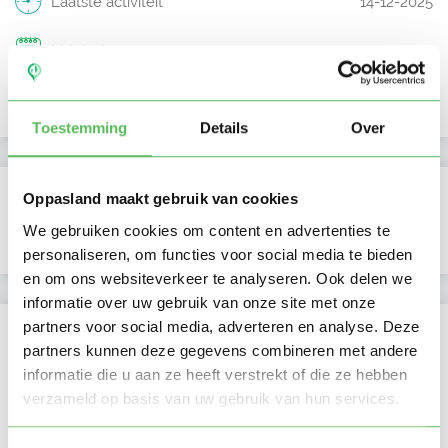
Laatste activiteit
14-12-2025
Lid sinds
20-05-2023
Profiel bijgewerkt
20-05-2023
Toestemming
Details
Over
Verificaties
Oppasland maakt gebruik van cookies
We gebruiken cookies om content en advertenties te
E-mailadres is geverifieerd
personaliseren, om functies voor social media te bieden
en om ons websiteverkeer te analyseren. Ook delen we
informatie over uw gebruik van onze site met onze
partners voor social media, adverteren en analyse. Deze
Locatie oppasadres (Utrecht)
partners kunnen deze gegevens combineren met andere
informatie die u aan ze heeft verstrekt of die ze hebben
verzameld op basis van uw gebruik van hun services.