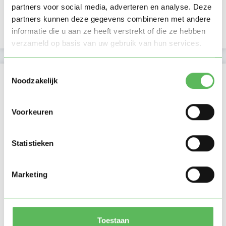
Verificaties
partners voor social media, adverteren en analyse. Deze
partners kunnen deze gegevens combineren met andere
E-mailadres is geverifieerd
informatie die u aan ze heeft verstrekt of die ze hebben
verzameld op basis van uw gebruik van hun services.
Toestemmingsselectie
Locatie oppasadres (Rijswijk (ZH))
Noodzakelijk
Voorkeuren
Statistieken
Marketing
Toestaan