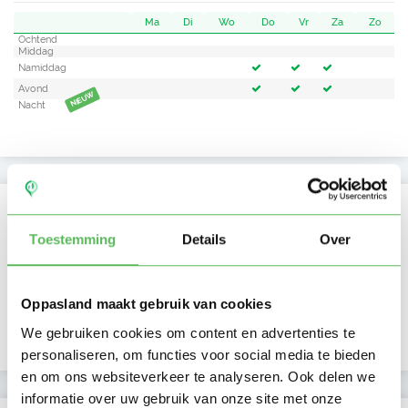
Ma
Di
Wo
Do
Vr
Za
Zo
Ochtend
Middag
Namiddag
Avond
NIEUW
Nacht
Activiteit op Oppasland
Toestemming
Details
Over
Laatste activiteit
15-02-2026
Lid sinds
05-10-2021
Oppasland maakt gebruik van cookies
We gebruiken cookies om content en advertenties te
Profiel bijgewerkt
10-10-2025
personaliseren, om functies voor social media te bieden
en om ons websiteverkeer te analyseren. Ook delen we
informatie over uw gebruik van onze site met onze