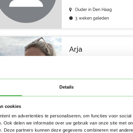
Ouder in Den Haag
3 weken geleden
Arja
Alleenstaande mama van vijf k
oppasgezocht voor de jongste 2.
Details
Ouder in Den Haag
3 weken geleden
an cookies
ent en advertenties te personaliseren, om functies voor social
. Ook delen we informatie over uw gebruik van onze site met on
Vinay
e. Deze partners kunnen deze gegevens combineren met andere i