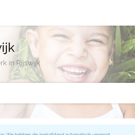
ijk
k in Rijswijk
 op. We hebben de zoekafstand automatisch vergroot.