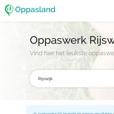
Oppaswerk Rijsw
Vind hier het leukste oppaswer
Je zoekopdracht leverde te weinig resultaten