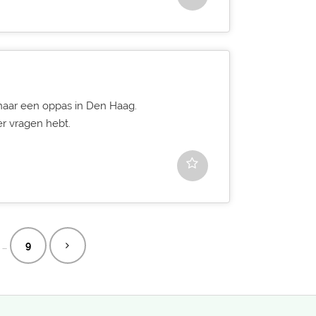
 naar een oppas in Den Haag.
er vragen hebt.
…
9