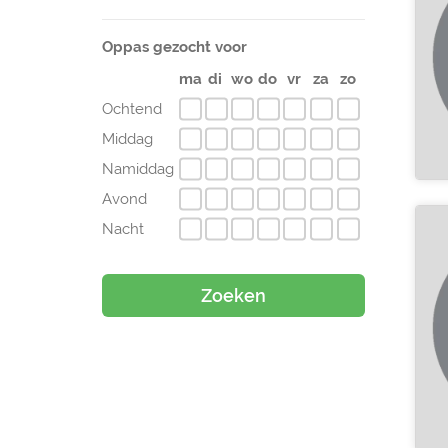
Oppas gezocht voor
ma
di
wo
do
vr
za
zo
Ochtend
Middag
Namiddag
Avond
Nacht
Zoeken