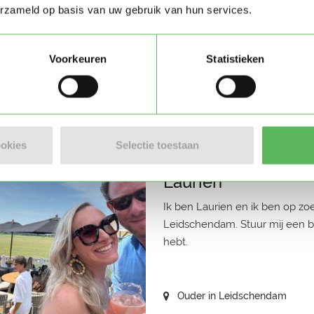
erzameld op basis van uw gebruik van hun services.
Ik ben Vinay en ik ben op zoek
Stuur mij een bericht als je me
Voorkeuren
Statistieken
Ouder in Den Haag
4 weken geleden
ookies
Selectie toestaan
Laurien
Ik ben Laurien en ik ben op zo
Leidschendam. Stuur mij een be
hebt.
Ouder in Leidschendam