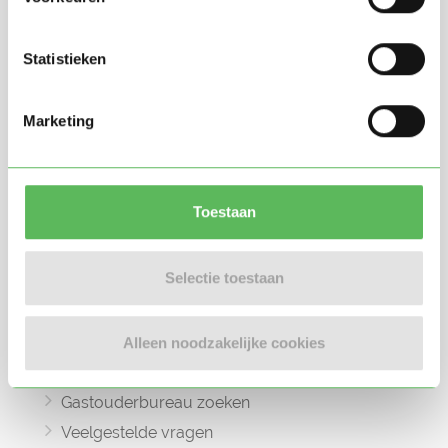
Statistieken
Oppasland is een online platform opgericht
in 2017, bedoeld om ouders, oppassers en
Marketing
gastouders met elkaar in contact te
brengen.
Toestaan
Informatie
Selectie toestaan
Oppas zoeken
Oppaswerk zoeken
Alleen noodzakelijke cookies
Gastouder zoeken
Gastouderbureau zoeken
Veelgestelde vragen