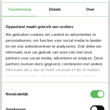
Toestemming
Details
Over
Oppasland maakt gebruik van cookies
We gebruiken cookies om content en advertenties te
Stuur mij nieuwe profielen in mijn omgeving per
personaliseren, om functies voor social media te bieden
e-mail
en om ons websiteverkeer te analyseren. Ook delen we
Door te registreren ga je akkoord met de
Algemene
informatie over uw gebruik van onze site met onze
voorwaarden
van Oppasland.
partners voor social media, adverteren en analyse. Deze
partners kunnen deze gegevens combineren met andere
informatie die u aan ze heeft verstrekt of die ze hebben
Gratis aanmelden
verzameld op basis van uw gebruik van hun services.
Toestemmingsselectie
Noodzakelijk
Voorkeuren