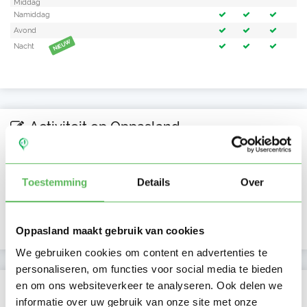
Middag
Namiddag
Avond
NIEUW
Nacht
Activiteit op Oppasland
Laatste activiteit
30-06-2026
Toestemming
Details
Over
Lid sinds
02-06-2026
Profiel bijgewerkt
02-06-2026
Oppasland maakt gebruik van cookies
We gebruiken cookies om content en advertenties te
personaliseren, om functies voor social media te bieden
en om ons websiteverkeer te analyseren. Ook delen we
Verificaties
informatie over uw gebruik van onze site met onze