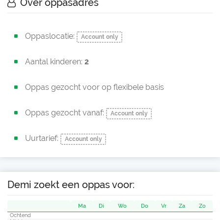
Over oppasadres
Oppaslocatie:
Account only
Aantal kinderen:
2
Oppas gezocht voor op flexibele basis
Oppas gezocht vanaf:
Account only
Uurtarief:
Account only
Demi zoekt een oppas voor:
Ma
Di
Wo
Do
Vr
Za
Zo
Ochtend