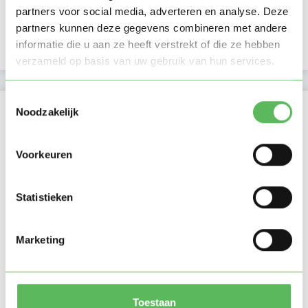
E-mailadres is geverifieerd
partners voor social media, adverteren en analyse. Deze
partners kunnen deze gegevens combineren met andere
informatie die u aan ze heeft verstrekt of die ze hebben
Telefoonnummer is geverifieerd
verzameld op basis van uw gebruik van hun services.
Toestemmingsselectie
Locatie oppasadres (Boxtel)
Noodzakelijk
Voorkeuren
Statistieken
Marketing
Toestaan