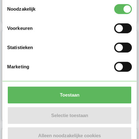
Toestemmingsselectie
Noodzakelijk
Ouder in Boxtel
Voorkeuren
Merel
Statistieken
2 dochters, 3 en 1 jaar. Voor af en
toe een doordeweekse avond of
Marketing
dag in het weekend.
Toestaan
Ouder in Vught
Selectie toestaan
Alleen noodzakelijke cookies