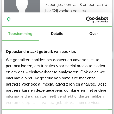
2 zoontjes, een van 8 en een van 14
jaar. Wij zoeken een leu...
Toestemming
Details
Over
Ouder in Helvoirt
Oppasland maakt gebruik van cookies
We gebruiken cookies om content en advertenties te
personaliseren, om functies voor social media te bieden
Renske
en om ons websiteverkeer te analyseren. Ook delen we
informatie over uw gebruik van onze site met onze
Hoi, Ik ben op zoek naar een oppas
partners voor social media, adverteren en analyse. Deze
die sporadisch op onze lieve kindjes
partners kunnen deze gegevens combineren met andere
van 6 maanden en 2 jaar kan...
informatie die u aan ze heeft verstrekt of die ze hebben
verzameld op basis van uw gebruik van hun services.