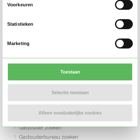
Voorkeuren
Statistieken
Oppasland is een online platform opgericht
in 2017, bedoeld om ouders, oppassers en
Marketing
gastouders met elkaar in contact te
brengen.
Toestaan
Selectie toestaan
Informatie
Oppas zoeken
Alleen noodzakelijke cookies
Oppaswerk zoeken
Gastouder zoeken
Gastouderbureau zoeken