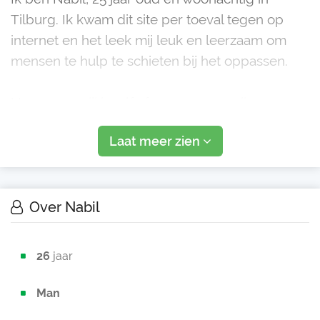
Tilburg. Ik kwam dit site per toeval tegen op
internet en het leek mij leuk en leerzaam om
mensen te hulp te schieten bij het oppassen.
Nou, nu zou jij jezelf afvragen waar mijn
motivatie vandaan komt. Ik kom zelf uit een
Laat meer zien
groot familie met veel neefjes en nichtjes. Ik kan
altijd goed op weg met iedereen. Elke kind is
uiter
Over Nabil
26
jaar
Man