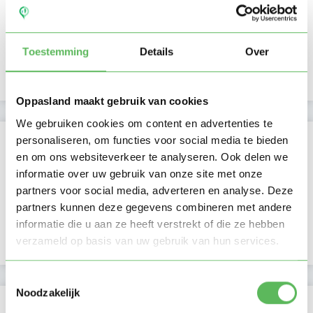
Ma
Di
Wo
Do
Vr
Za
Zo
Nabil heeft nog geen
Ochtend
beschikbaarheid
Middag
aangegeven
Namiddag
Toestemming
Details
Over
Avond
NIEUW
Nacht
Oppasland maakt gebruik van cookies
We gebruiken cookies om content en advertenties te
Activiteit op Oppasland
personaliseren, om functies voor social media te bieden
en om ons websiteverkeer te analyseren. Ook delen we
Laatste activiteit
16-03-2026
informatie over uw gebruik van onze site met onze
partners voor social media, adverteren en analyse. Deze
Lid sinds
16-03-2026
partners kunnen deze gegevens combineren met andere
informatie die u aan ze heeft verstrekt of die ze hebben
Profiel bijgewerkt
16-03-2026
verzameld op basis van uw gebruik van hun services.
Toestemmingsselectie
Noodzakelijk
Verificaties