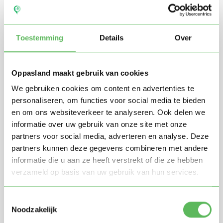
Toestemming
Details
Over
Oppasland maakt gebruik van cookies
We gebruiken cookies om content en advertenties te
personaliseren, om functies voor social media te bieden
en om ons websiteverkeer te analyseren. Ook delen we
Stuur mij nieuwe profielen in mijn omgeving per
informatie over uw gebruik van onze site met onze
e-mail
partners voor social media, adverteren en analyse. Deze
Door te registreren ga je akkoord met de
Algemene
partners kunnen deze gegevens combineren met andere
voorwaarden
van Oppasland.
informatie die u aan ze heeft verstrekt of die ze hebben
verzameld op basis van uw gebruik van hun services.
Gratis aanmelden
Toestemmingsselectie
Noodzakelijk