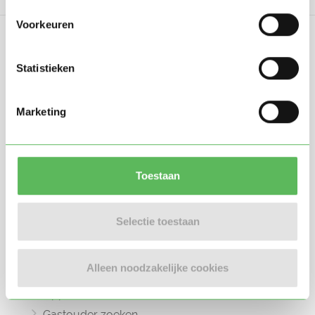
Voorkeuren
Statistieken
Oppasland is een online platform opgericht
Marketing
in 2017, bedoeld om ouders, oppassers en
gastouders met elkaar in contact te
brengen.
Toestaan
Selectie toestaan
Informatie
Alleen noodzakelijke cookies
Oppas zoeken
Oppaswerk zoeken
Gastouder zoeken