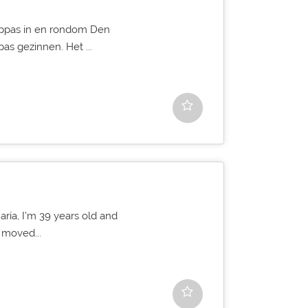
 oppas in en rondom Den
as gezinnen. Het ...
aría, I'm 39 years old and
y moved...