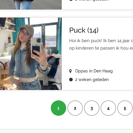
Puck (14)
Hoi ik ben puck! Ik ben 14 jaar 
op kinderen te passen ik hou er
Oppas in Den Haag
2 weken geleden
1
2
3
4
5