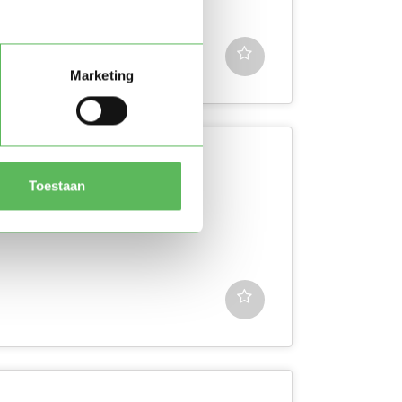
Marketing
Toestaan
en zit in 2 VWO. Ik hou heel
euk om me...