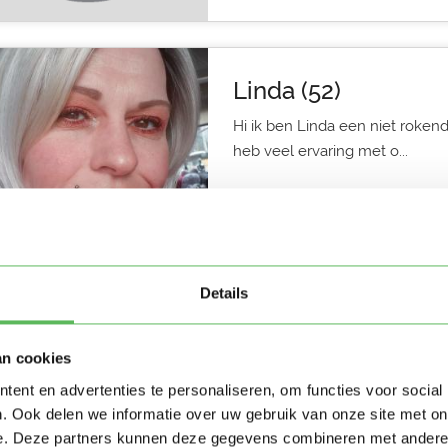
Linda (52)
Hi ik ben Linda een niet roken
heb veel ervaring met o...
Oppas in Den Haag
4 dagen geleden
Details
Abigail (22)
an cookies
ent en advertenties te personaliseren, om functies voor social
Hi ouders die een oppas zoeken
. Ook delen we informatie over uw gebruik van onze site met on
noem me maar Abby :). Ik ben 21
e. Deze partners kunnen deze gegevens combineren met andere i