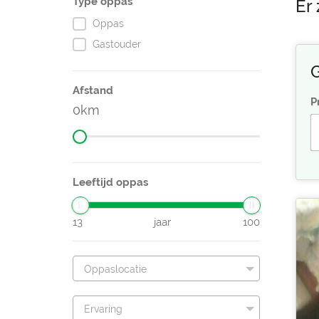
Type oppas
Er
Oppas
Gastouder
G
Afstand
P
0
Leeftijd oppas
13
jaar
100
Oppaslocatie
Ervaring