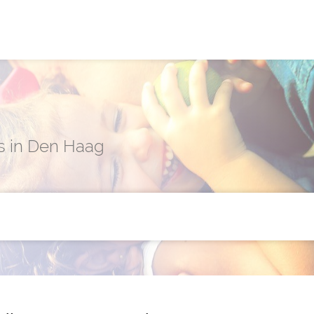
g
rs in Den Haag