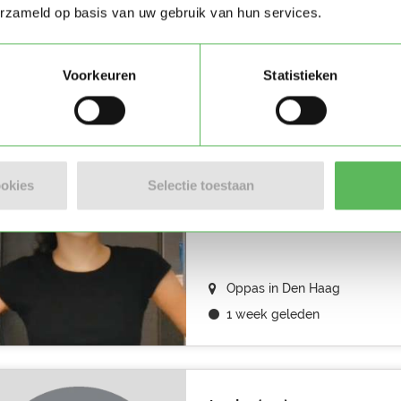
erzameld op basis van uw gebruik van hun services.
Oppas in Den Haag
1 week geleden
Voorkeuren
Statistieken
Feline (14)
ookies
Selectie toestaan
Hoi! Ik ben Feline, 14 jaar oud 
erg van kinderen en vind het l
Oppas in Den Haag
1 week geleden