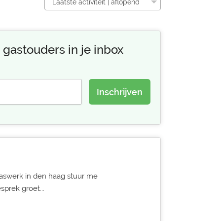
Laatste activiteit | aflopend
 gastouders in je inbox
Inschrijven
paswerk in den haag stuur me
prek groet...