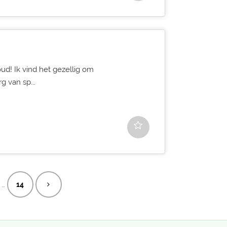
oud! Ik vind het gezellig om
g van sp...
…
14