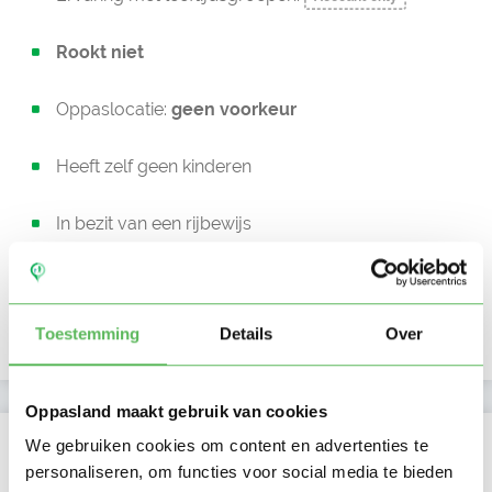
Rookt niet
Oppaslocatie:
geen voorkeur
Heeft zelf geen kinderen
In bezit van een rijbewijs
Auto beschikbaar
Toestemming
Details
Over
Uurtarief:
Account only
Oppasland maakt gebruik van cookies
Kan oppassen op
We gebruiken cookies om content en advertenties te
personaliseren, om functies voor social media te bieden
Ma
Di
Wo
Do
Vr
Za
Zo