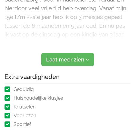
hierdoor veel vrije tijd heb overdag. Vanaf mijn
15e t/m 22ste jaar heb ik op 3 meisjes gepast
tussen de 6 maanden en 5 jaar oud. En nu pas
ik vast op de dinsdag op een kindje van 3 jaar.
Ik ben dol op kinderen. Ik hou van leuke
activiteiten doen / spelletjes , bakke
Laat meer zien
Extra vaardigheden
Geduldig
Huishoudelijke klusjes
Knutselen
Voorlezen
Sportief