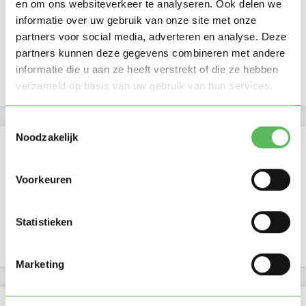
en om ons websiteverkeer te analyseren. Ook delen we
Ochtend
informatie over uw gebruik van onze site met onze
Middag
partners voor social media, adverteren en analyse. Deze
Namiddag
partners kunnen deze gegevens combineren met andere
Avond
NIEUW
Nacht
informatie die u aan ze heeft verstrekt of die ze hebben
verzameld op basis van uw gebruik van hun services.
Toestemmingsselectie
Noodzakelijk
Activiteit op Oppasland
Laatste activiteit
05-08-2026
Voorkeuren
Lid sinds
23-01-2024
Statistieken
Profiel bijgewerkt
27-08-2025
Marketing
Verificaties