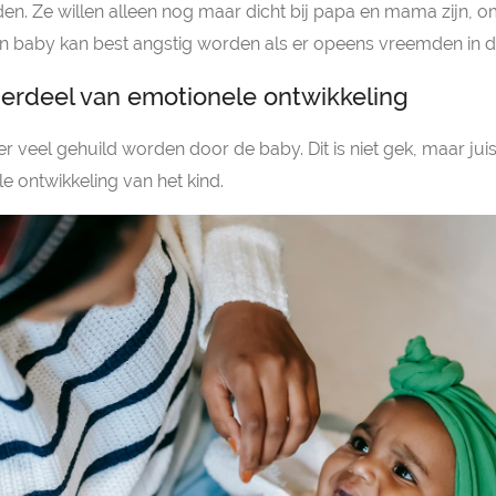
n. Ze willen alleen nog maar dicht bij papa en mama zijn, omd
n baby kan best angstig worden als er opeens vreemden in de
derdeel van emotionele ontwikkeling
er veel gehuild worden door de baby. Dit is niet gek, maar ju
e ontwikkeling van het kind.