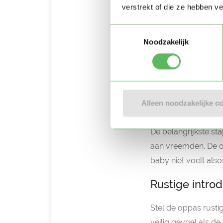
verstrekt of die ze hebben v
samengaan met een 
Afscheid soe
Toestemmingsselectie
Noodzakelijk
Gelukkig zijn er we
mogelijk te maken.
beperken.
Alleen noodzakelijke c
Wenperiode v
De belangrijkste st
aan vreemden. De op
baby niet voelt also
Rustige intro
Stel de oppas rusti
veilig gevoel als d