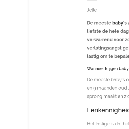
Jelle
De meeste
baby’s
z
liefste de hele da
verwarrend voor zo
verlatingsangst ge
lastig om te bepa
Wanneer krijgen baby’
De meeste baby’s on
en 9 maanden oud zi
sprong maakt en zi
Eenkennigheid
Het lastige is dat h