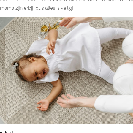
ama zijn erbij, dus alles is veilig!
et kind