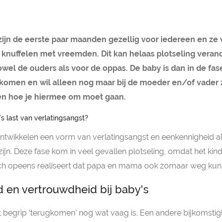
ijn de eerste paar maanden gezellig voor iedereen en ze 
g knuffelen met vreemden. Dit kan helaas plotseling verand
wel de ouders als voor de oppas. De baby is dan in de fas
komen en wil alleen nog maar bij de moeder en/of vader z
len hoe je hiermee om moet gaan.
s last van verlatingsangst?
twikkelen een vorm van verlatingsangst en eenkennigheid al
jn. Deze fase kom in veel gevallen plotseling, omdat het kin
ch opeens realiseert dat papa en mama ook zomaar weg kun
 en vertrouwdheid bij baby's
et begrip ‘terugkomen’ nog wat vaag is. Een andere bijkomstigh