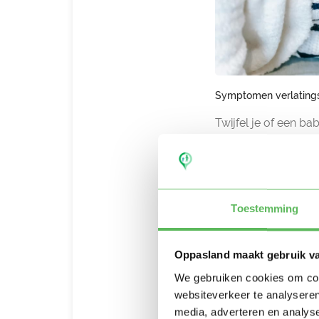
Symptomen verlating
Twijfel je of een b
symptomen herken
Een plotselinge
De baby verstij
Je kind kruipt 
Toestemming
Doorslapen ging
je echt niet we
Je baby huilt ve
Oppasland maakt gebruik v
Omgaan met baby ver
We gebruiken cookies om cont
Dat het een enorme s
websiteverkeer te analyseren
om mee om te gaan. 
media, adverteren en analys