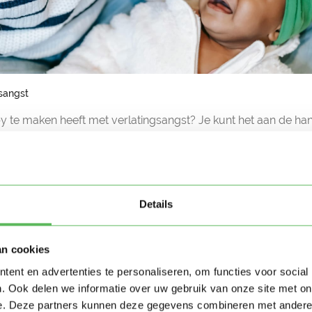
sangst
aby te maken heeft met verlatingsangst? Je kunt het aan de ha
nen:
 angst voor bijvoorbeeld opa en oma, terwijl de baby eerder graa
fd helemaal als er opeens een vreemde in zijn of haar blikveld k
dicht tegen je aan in de supermarkt en kijkt angstig om zich heen.
Details
 eerder nog goed, maar nu moet je vaak je bed uit om je kind ger
g bent.
el en hard als je even niet in buurt bent.
an cookies
latingsangst
ent en advertenties te personaliseren, om functies voor social
tap is in de ontwikkeling, betekent dat natuurlijk niet dat het 
. Ook delen we informatie over uw gebruik van onze site met on
Vooral als ouders hun kind willen voorstellen aan de nieuwe
e. Deze partners kunnen deze gegevens combineren met andere i