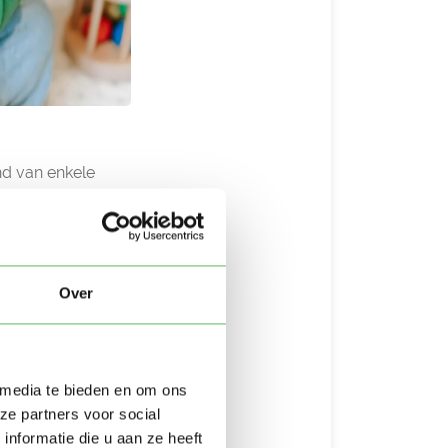
nd van enkele
g wilde knuffelen.
omt.
Over
ust te stellen dat
 media te bieden en om ons
ook makkelijk is
ze partners voor social
 oppas, kan dit
nformatie die u aan ze heeft