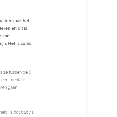
willen vaak het
eren en dit is
e van
ijn. Het is soms
s ze tussen de 6
d een mentale
nen gaan.
eid, is dat baby’s