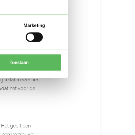
Marketing
 zo soepel
t een minimum
Toestaan
ig te laten wennen
odat het voor de
 Het geeft een
er een vertrouwd