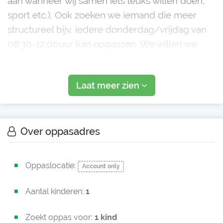
aan wanneer wij samen iets leuks willen doen,
sport etc.). Ook zoeken we iemand die meer
structureel bijv. iedere donderdag/vrijdag van
08:30-12:00uur kan oppassen. We willen we
graag een breder support netwerk opbouwen
(naast de opvang waar ze ma-woe heen gaat).
Laat meer zien
Over oppasadres
Oppaslocatie:
Account only
Aantal kinderen:
1
Zoekt oppas voor:
1 kind