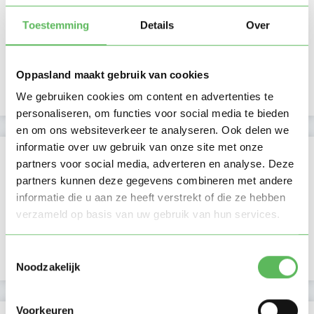
Ma
Di
Wo
Do
Vr
Za
Zo
Toestemming
Details
Over
Ochtend
Middag
Namiddag
Avond
NIEUW
Oppasland maakt gebruik van cookies
Nacht
We gebruiken cookies om content en advertenties te
personaliseren, om functies voor social media te bieden
en om ons websiteverkeer te analyseren. Ook delen we
informatie over uw gebruik van onze site met onze
Activiteit op Oppasland
partners voor social media, adverteren en analyse. Deze
partners kunnen deze gegevens combineren met andere
Laatste activiteit
01-08-2026
informatie die u aan ze heeft verstrekt of die ze hebben
verzameld op basis van uw gebruik van hun services.
Lid sinds
07-04-2026
Toestemmingsselectie
Profiel bijgewerkt
27-07-2026
Noodzakelijk
Voorkeuren