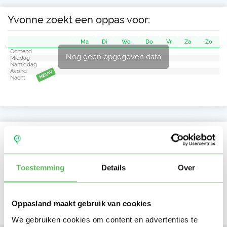
Yvonne zoekt een oppas voor:
Ma
Di
Wo
Do
Vr
Za
Zo
Ochtend
Nog geen opgegeven data
Middag
Namiddag
Avond
NIEUW
Nacht
Activiteit op Oppasland
Laatste activiteit
24-09-2025
Toestemming
Details
Over
Lid sinds
27-02-2023
Oppasland maakt gebruik van cookies
Profiel bijgewerkt
07-03-2023
We gebruiken cookies om content en advertenties te