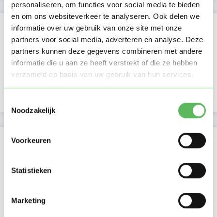
personaliseren, om functies voor social media te bieden
en om ons websiteverkeer te analyseren. Ook delen we
Verificaties
informatie over uw gebruik van onze site met onze
partners voor social media, adverteren en analyse. Deze
E-mailadres is geverifieerd
partners kunnen deze gegevens combineren met andere
informatie die u aan ze heeft verstrekt of die ze hebben
Telefoonnummer is geverifieerd
verzameld op basis van uw gebruik van hun services.
Google is gekoppeld
Toestemmingsselectie
Noodzakelijk
Locatie oppasadres (Tilburg)
Voorkeuren
Statistieken
Marketing