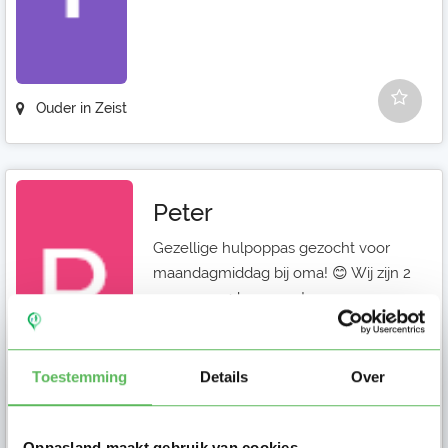
Ouder in Zeist
Peter
Gezellige hulpoppas gezocht voor
maandagmiddag bij oma! 😊 Wij zijn 2
zussen en 1 broer met samen ...
Toestemming
Details
Over
Ouder in Baarn
Oppasland maakt gebruik van cookies