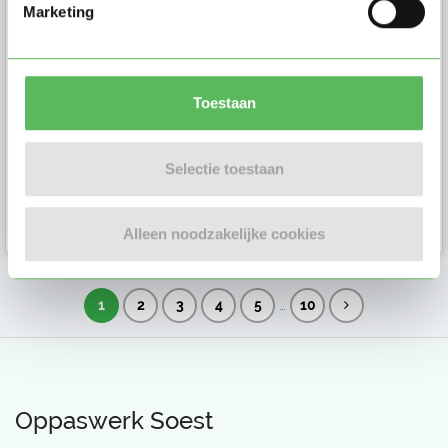
Marketing
Hi! Wij zijn Laurens & Liselore en
wonen in het Vermeerkwartier in
Amersfoort. Voor onze kinderen
Ph...
Toestaan
Selectie toestaan
Ouder in
Amersfoort
Alleen noodzakelijke cookies
…
1
2
3
4
5
10
Oppaswerk Soest