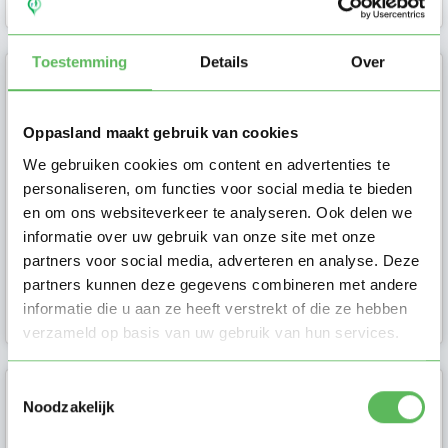
Toestemming
Details
Over
Tim
Ik ben Tim en ik ben op zoek naar een
Oppasland maakt gebruik van cookies
oppas in Breda. Stuur mij een bericht
We gebruiken cookies om content en advertenties te
als je meer vragen hebt.
personaliseren, om functies voor social media te bieden
en om ons websiteverkeer te analyseren. Ook delen we
informatie over uw gebruik van onze site met onze
partners voor social media, adverteren en analyse. Deze
partners kunnen deze gegevens combineren met andere
informatie die u aan ze heeft verstrekt of die ze hebben
Ouder in Breda
verzameld op basis van uw gebruik van hun services.
Toestemmingsselectie
Chantal
Noodzakelijk