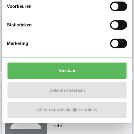
Ik ben Chantal en ik ben op zoek
Voorkeuren
naar een oppas in Oosterhout (NB).
Stuur mij een bericht als je meer
vragen hebt.
Statistieken
Marketing
Ouder in
Oosterhout (NB)
Toestaan
Selectie toestaan
Renske
Ik ben Renske en ik ben op zoek
Alleen noodzakelijke cookies
naar een oppas in Breda. Stuur mij
een bericht als je meer vragen
hebt.