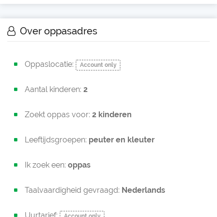
Over oppasadres
Oppaslocatie:
Account only
Aantal kinderen:
2
Zoekt oppas voor:
2 kinderen
Leeftijdsgroepen:
peuter en
kleuter
Ik zoek een:
oppas
Taalvaardigheid gevraagd:
Nederlands
Uurtarief:
Account only