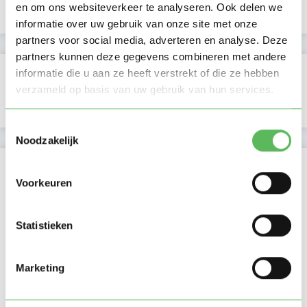
en om ons websiteverkeer te analyseren. Ook delen we
Profiel bijgewerkt
11-01-2026
informatie over uw gebruik van onze site met onze
partners voor social media, adverteren en analyse. Deze
partners kunnen deze gegevens combineren met andere
Verificaties
informatie die u aan ze heeft verstrekt of die ze hebben
verzameld op basis van uw gebruik van hun services.
E-mailadres is geverifieerd
Toestemmingsselectie
Noodzakelijk
Locatie oppasadres (Nijmegen)
Voorkeuren
Statistieken
Marketing