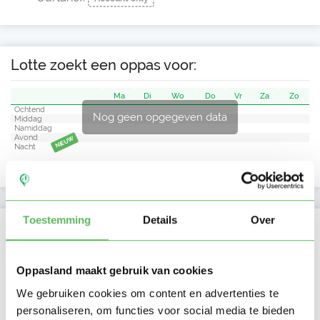
Lotte zoekt een oppas voor:
Ma
Di
Wo
Do
Vr
Za
Zo
Ochtend
Nog geen opgegeven data
Middag
Namiddag
Avond
NIEUW
Nacht
Toestemming
Details
Over
Activiteit op Oppasland
Laatste activiteit
11-01-2026
Oppasland maakt gebruik van cookies
We gebruiken cookies om content en advertenties te
Lid sinds
11-01-2026
personaliseren, om functies voor social media te bieden