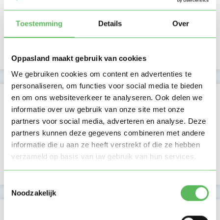
Ma
Di
Wo
Do
Vr
Za
Zo
Ochtend
Nog geen opgegeven data
Middag
Toestemming
Details
Over
Namiddag
Avond
NIEUW
Nacht
Oppasland maakt gebruik van cookies
We gebruiken cookies om content en advertenties te
personaliseren, om functies voor social media te bieden
Activiteit op Oppasland
en om ons websiteverkeer te analyseren. Ook delen we
informatie over uw gebruik van onze site met onze
Laatste activiteit
14-04-2026
partners voor social media, adverteren en analyse. Deze
partners kunnen deze gegevens combineren met andere
Lid sinds
14-12-2025
informatie die u aan ze heeft verstrekt of die ze hebben
verzameld op basis van uw gebruik van hun services.
Profiel bijgewerkt
14-03-2026
Toestemmingsselectie
Noodzakelijk
Verificaties