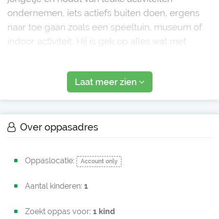
ondernemen, iets actiefs buiten doen, ergens
naar toe gaan zoals een speeltuin, museum of
indoor activiteit. Hij is gek op alles wat met
voertuigen te maken heeft. Ook knutselen en
tekenen vindt hij soms leuk. We zoeken een
Laat meer zien
oppas vo
Over oppasadres
Oppaslocatie:
Account only
Aantal kinderen:
1
Zoekt oppas voor:
1 kind