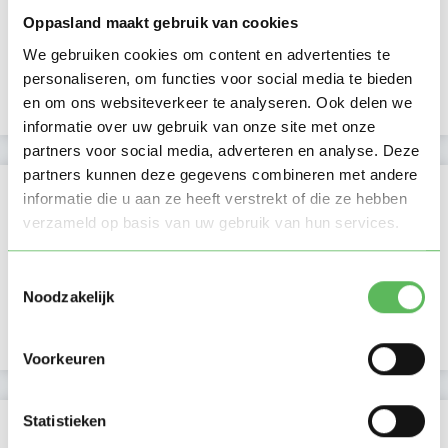
Laatste activiteit
27-09-2025
Oppasland maakt gebruik van cookies
Lid sinds
19-03-2025
We gebruiken cookies om content en advertenties te
personaliseren, om functies voor social media te bieden
Profiel bijgewerkt
18-09-2025
en om ons websiteverkeer te analyseren. Ook delen we
informatie over uw gebruik van onze site met onze
partners voor social media, adverteren en analyse. Deze
partners kunnen deze gegevens combineren met andere
Verificaties
informatie die u aan ze heeft verstrekt of die ze hebben
verzameld op basis van uw gebruik van hun services.
E-mailadres is geverifieerd
Toestemmingsselectie
Telefoonnummer is geverifieerd
Noodzakelijk
Google is gekoppeld
Voorkeuren
Statistieken
Locatie oppasadres (Hoofddorp)