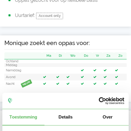
Oppas gezocht voor op flexibele basis
Uurtarief:
Account only
Monique zoekt een oppas voor:
Ma
Di
Wo
Do
Vr
Za
Zo
Ochtend
Middag
Namiddag
Avond
NIEUW
Nacht
Toestemming
Details
Over
Activiteit op Oppasland