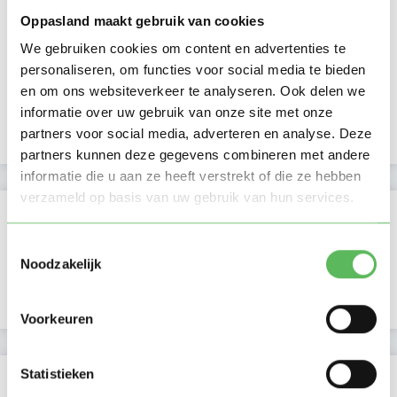
Activiteit op Oppasland
Oppasland maakt gebruik van cookies
Laatste activiteit
06-06-2026
We gebruiken cookies om content en advertenties te
personaliseren, om functies voor social media te bieden
Lid sinds
02-02-2026
en om ons websiteverkeer te analyseren. Ook delen we
informatie over uw gebruik van onze site met onze
Profiel bijgewerkt
06-05-2026
partners voor social media, adverteren en analyse. Deze
partners kunnen deze gegevens combineren met andere
informatie die u aan ze heeft verstrekt of die ze hebben
verzameld op basis van uw gebruik van hun services.
Verificaties
Toestemmingsselectie
E-mailadres is geverifieerd
Noodzakelijk
Google is gekoppeld
Voorkeuren
Statistieken
Locatie oppasadres (Hilversum)