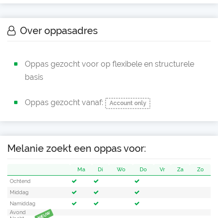
Over oppasadres
Oppas gezocht voor op flexibele en structurele
basis
Oppas gezocht vanaf:
Account only
Melanie zoekt een oppas voor:
Ma
Di
Wo
Do
Vr
Za
Zo
Ochtend
Middag
Namiddag
Avond
NIEUW