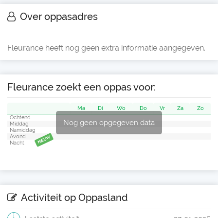
Over oppasadres
Fleurance heeft nog geen extra informatie aangegeven.
Fleurance zoekt een oppas voor:
Ma
Di
Wo
Do
Vr
Za
Zo
Ochtend
Nog geen opgegeven data
Middag
Namiddag
Avond
NIEUW
Nacht
Activiteit op Oppasland