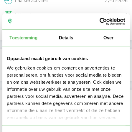
Laatste activiteit
27-01-2026
Lid sinds
26-01-2026
Profiel bijgewerkt
26-01-2026
Toestemming
Details
Over
Verificaties
Oppasland maakt gebruik van cookies
We gebruiken cookies om content en advertenties te
E-mailadres is geverifieerd
personaliseren, om functies voor social media te bieden
en om ons websiteverkeer te analyseren. Ook delen we
informatie over uw gebruik van onze site met onze
partners voor social media, adverteren en analyse. Deze
Locatie oppasadres (Hilversum)
partners kunnen deze gegevens combineren met andere
informatie die u aan ze heeft verstrekt of die ze hebben
verzameld op basis van uw gebruik van hun services.